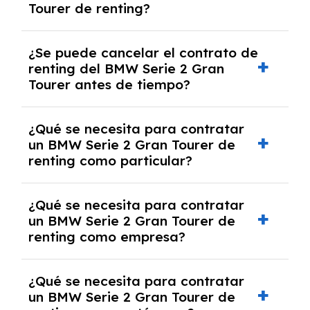
Tourer de renting?
cuotas mensuales.
No, con el renting tienes la ventaja de que no
¿Se puede cancelar el contrato de
tendrás que pagar ningún tipo de entrada
renting del BMW Serie 2 Gran
salvo en casos que lo exija el proveedor
Tourer antes de tiempo?
debido al resultado del estudio de viabilidad
económica.
Generalmente, puedes rescindir el contrato,
¿Qué se necesita para contratar
pero puede haber penalizaciones por
un BMW Serie 2 Gran Tourer de
cancelación anticipada. Es importante revisar
renting como particular?
las condiciones del contrato y hablar con un
experto que te asesore.
Se requiere DNI/NIE, justificante de ingresos
¿Qué se necesita para contratar
y, en algunos casos, una consulta de solvencia
un BMW Serie 2 Gran Tourer de
crediticia y un pago inicial.
renting como empresa?
Necesitarás el CIF de la empresa,
¿Qué se necesita para contratar
documentación financiera y, en algunos
un BMW Serie 2 Gran Tourer de
casos, un informe de solvencia de la empresa