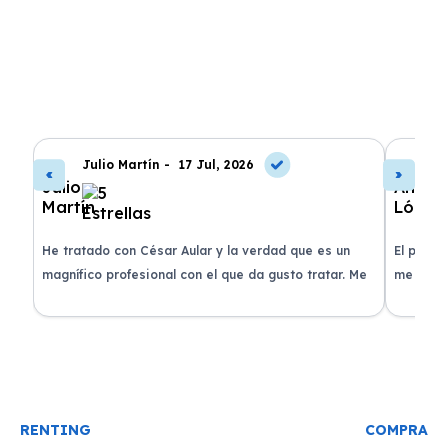
Julio Martín -
17 Jul, 2026
A
de
He tratado con César Aular y la verdad que es un
El proce
 que
magnífico profesional con el que da gusto tratar. Me
me atend
entregaron el coche en menos de 30 días. ¡Lo
claridad
o
recomiendo un montón, muchas gracias!
plazo ac
condicio
RENTING
COMPRA