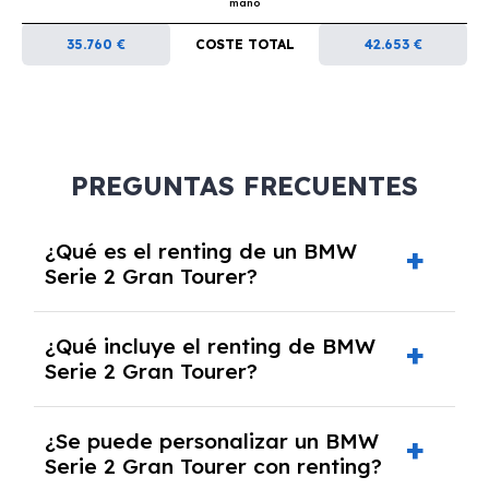
mano
35.760 €
COSTE TOTAL
42.653 €
PREGUNTAS FRECUENTES
¿Qué es el renting de un BMW
Serie 2 Gran Tourer?
El renting de un BMW Serie 2 Gran Tourer es
¿Qué incluye el renting de BMW
un contrato de alquiler a largo plazo en el que
Serie 2 Gran Tourer?
pagas una cuota mensual fija por el uso del
coche durante un periodo determinado,
El renting incluye el uso y disfrute del coche,
generalmente entre 2 y 5 años.
¿Se puede personalizar un BMW
seguro a todo riesgo, mantenimiento,
Serie 2 Gran Tourer con renting?
reparaciones, impuestos, asistencia en