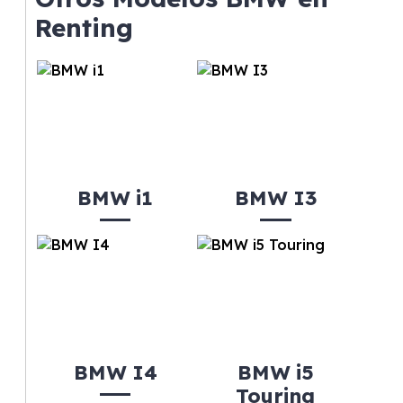
gusta cambiar de coche cada pocos años.
Renting
BMW i1
BMW I3
BMW I4
BMW i5
Touring