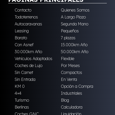
Contacto
Quienes Somos
Todoterrenos
A Largo Plazo
Autocaravanas
Segunda Mano
Leasing
Pequeños
Barato
7 plazas
Con Asnef
15.000km Año
30.000km Año
50.000km Año
Vehículos Adaptados
Flexible
Coches de Lujo
Por Meses
Sin Carnet
Compactos
Sin Entrada
En Venta
KM 0
Opción a Compra
4×4
Industriales
Turismo
Blog
Berlinas
Calculadora
Coches GNC
Liquidación