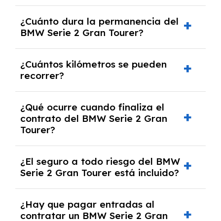
carretera y gestión de la documentación.
Sí, puedes personalizar el coche con ciertas
¿Cuánto dura la permanencia del
opciones y equipamiento adicional, siempre y
BMW Serie 2 Gran Tourer?
cuando lo pactes con la empresa de renting.
Puedes elegir la duración del contrato de
¿Cuántos kilómetros se pueden
renting, que normalmente varía entre 2 y 5
recorrer?
años.
El número de kilómetros está limitado por el
¿Qué ocurre cuando finaliza el
contrato y puede variar entre 10,000 y
contrato del BMW Serie 2 Gran
30,000 km anuales. Si excedes ese límite,
Tourer?
puede haber un cargo adicional.
Al finalizar el contrato, puedes devolver el
¿El seguro a todo riesgo del BMW
coche, renovarlo por uno nuevo o, en algunos
Serie 2 Gran Tourer está incluido?
casos, comprarlo a un precio previamente
acordado.
Con el renting podrás disfrutar de un BMW
¿Hay que pagar entradas al
Serie 2 Gran Tourer con el seguro a todo
contratar un BMW Serie 2 Gran
riesgo sin franquicia incluido dentro de las