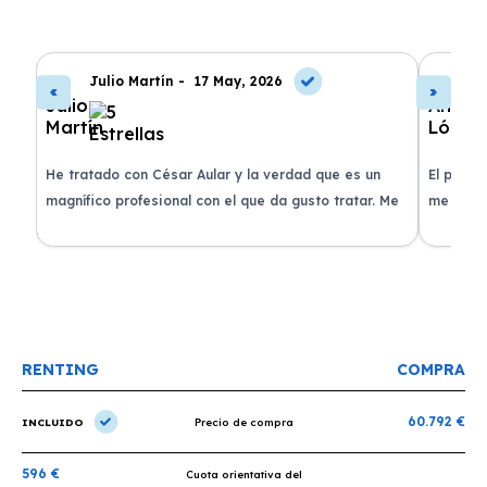
Julio Martín -
17 May, 2026
A
de
He tratado con César Aular y la verdad que es un
El proce
 que
magnífico profesional con el que da gusto tratar. Me
me atend
entregaron el coche en menos de 30 días. ¡Lo
claridad
o
recomiendo un montón, muchas gracias!
plazo ac
condicio
RENTING
COMPRA
60.792 €
INCLUIDO
Precio de compra
596 €
Cuota orientativa del