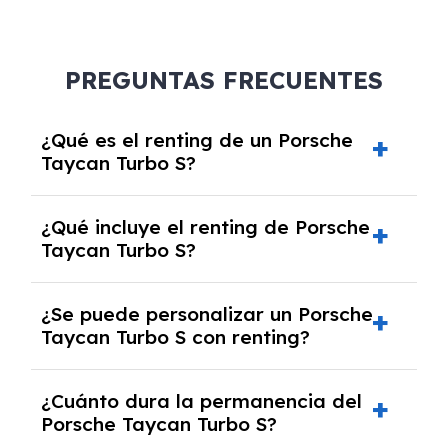
PREGUNTAS FRECUENTES
¿Qué es el renting de un Porsche
Taycan Turbo S?
El renting de un Porsche Taycan Turbo S es un
¿Qué incluye el renting de Porsche
contrato de alquiler a largo plazo en el que
Taycan Turbo S?
pagas una cuota mensual fija por el uso del
coche durante un periodo determinado,
El renting incluye el uso y disfrute del coche,
generalmente entre 2 y 5 años.
¿Se puede personalizar un Porsche
seguro a todo riesgo, mantenimiento,
Taycan Turbo S con renting?
reparaciones, impuestos, asistencia en
carretera y gestión de la documentación.
Sí, puedes personalizar el coche con ciertas
¿Cuánto dura la permanencia del
opciones y equipamiento adicional, siempre y
Porsche Taycan Turbo S?
cuando lo pactes con la empresa de renting.