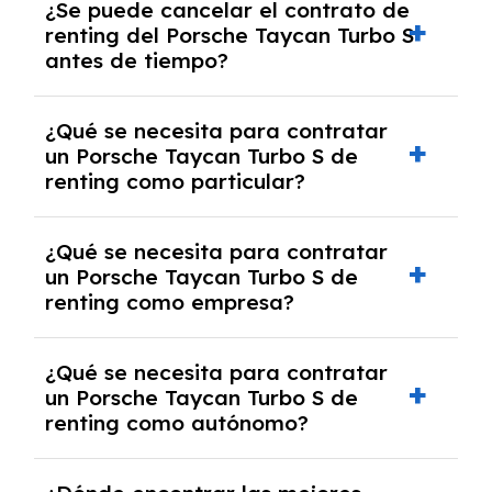
¿Se puede cancelar el contrato de
tendrás que pagar ningún tipo de entrada
renting del Porsche Taycan Turbo S
salvo en casos que lo exija el proveedor
antes de tiempo?
debido al resultado del estudio de viabilidad
económica.
Generalmente, puedes rescindir el contrato,
¿Qué se necesita para contratar
pero puede haber penalizaciones por
un Porsche Taycan Turbo S de
cancelación anticipada. Es importante revisar
renting como particular?
las condiciones del contrato y hablar con un
experto que te asesore.
Se requiere DNI/NIE, justificante de ingresos
¿Qué se necesita para contratar
y, en algunos casos, una consulta de solvencia
un Porsche Taycan Turbo S de
crediticia y un pago inicial.
renting como empresa?
Necesitarás el CIF de la empresa,
¿Qué se necesita para contratar
documentación financiera y, en algunos
un Porsche Taycan Turbo S de
casos, un informe de solvencia de la empresa
renting como autónomo?
y un pago inicial.
Se necesita DNI/NIE, alta en el régimen de