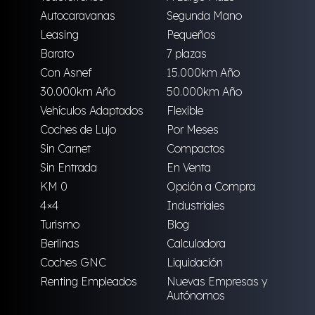
Autocaravanas
Segunda Mano
Leasing
Pequeños
Barato
7 plazas
Con Asnef
15.000km Año
30.000km Año
50.000km Año
Vehículos Adaptados
Flexible
Coches de Lujo
Por Meses
Sin Carnet
Compactos
Sin Entrada
En Venta
KM 0
Opción a Compra
4×4
Industriales
Turismo
Blog
Berlinas
Calculadora
Coches GNC
Liquidación
Renting Empleados
Nuevas Empresas y
Autónomos