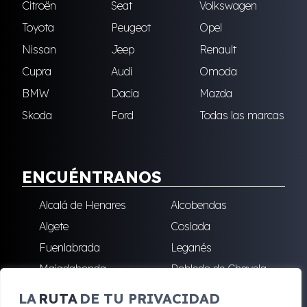
Citroën
Seat
Volkswagen
Toyota
Peugeot
Opel
Nissan
Jeep
Renault
Cupra
Audi
Omoda
BMW
Dacia
Mazda
Skoda
Ford
Todas las marcas
ENCUÉNTRANOS
Alcalá de Henares
Alcobendas
Algete
Coslada
Fuenlabrada
Leganés
Majadahonda
Robledo de Chavela
San Sebastián de los
Villalba
LA
RUTA
DE TU PRIVACIDAD
Reyes