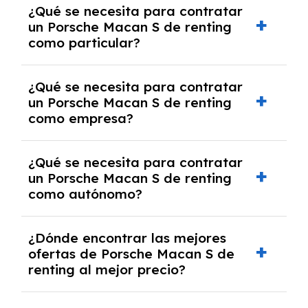
¿Qué se necesita para contratar
pero puede haber penalizaciones por
un Porsche Macan S de renting
cancelación anticipada. Es importante revisar
como particular?
las condiciones del contrato y hablar con un
experto que te asesore.
Se requiere DNI/NIE, justificante de ingresos
¿Qué se necesita para contratar
y, en algunos casos, una consulta de solvencia
un Porsche Macan S de renting
crediticia y un pago inicial.
como empresa?
Necesitarás el CIF de la empresa,
¿Qué se necesita para contratar
documentación financiera y, en algunos
un Porsche Macan S de renting
casos, un informe de solvencia de la empresa
como autónomo?
y un pago inicial.
Se necesita DNI/NIE, alta en el régimen de
¿Dónde encontrar las mejores
autónomos, justificante de ingresos y, en
ofertas de Porsche Macan S de
algunos casos, un informe fiscal y un pago
renting al mejor precio?
inicial.
En nuestra página web podrás encontrar las