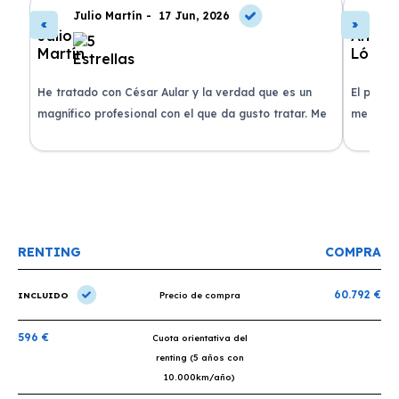
Julio Martín -
17 Jun, 2026
A
de
He tratado con César Aular y la verdad que es un
El proce
 que
magnífico profesional con el que da gusto tratar. Me
me atend
entregaron el coche en menos de 30 días. ¡Lo
claridad
o
recomiendo un montón, muchas gracias!
plazo ac
condicio
RENTING
COMPRA
60.792 €
INCLUIDO
Precio de compra
596 €
Cuota orientativa del
renting (5 años con
10.000km/año)