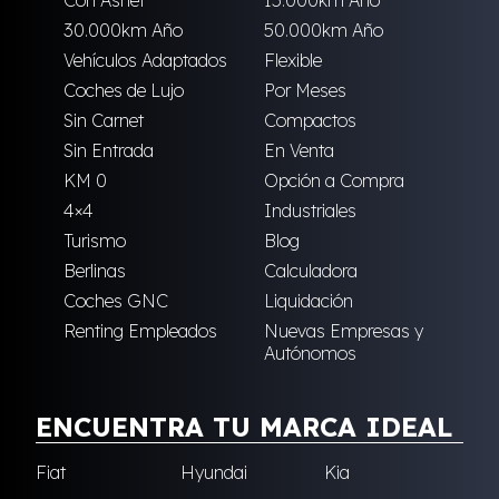
Con Asnef
15.000km Año
30.000km Año
50.000km Año
Vehículos Adaptados
Flexible
Coches de Lujo
Por Meses
Sin Carnet
Compactos
Sin Entrada
En Venta
KM 0
Opción a Compra
4×4
Industriales
Turismo
Blog
Berlinas
Calculadora
Coches GNC
Liquidación
Renting Empleados
Nuevas Empresas y
Autónomos
ENCUENTRA TU MARCA IDEAL
Fiat
Hyundai
Kia