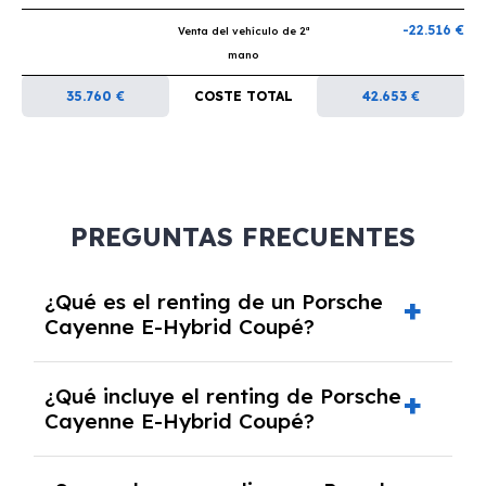
-22.516 €
Venta del vehículo de 2ª
mano
35.760 €
COSTE TOTAL
42.653 €
PREGUNTAS FRECUENTES
¿Qué es el renting de un Porsche
Cayenne E-Hybrid Coupé?
El renting de un Porsche Cayenne E-Hybrid
¿Qué incluye el renting de Porsche
Coupé es un contrato de alquiler a largo
Cayenne E-Hybrid Coupé?
plazo en el que pagas una cuota mensual fija
por el uso del coche durante un periodo
El renting incluye el uso y disfrute del coche,
determinado, generalmente entre 2 y 5 años.