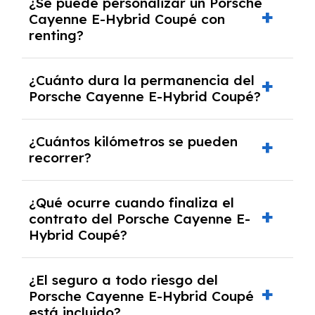
¿Se puede personalizar un Porsche
seguro a todo riesgo, mantenimiento,
Cayenne E-Hybrid Coupé con
reparaciones, impuestos, asistencia en
renting?
carretera y gestión de la documentación.
Sí, puedes personalizar el coche con ciertas
¿Cuánto dura la permanencia del
opciones y equipamiento adicional, siempre y
Porsche Cayenne E-Hybrid Coupé?
cuando lo pactes con la empresa de renting.
Puedes elegir la duración del contrato de
¿Cuántos kilómetros se pueden
renting, que normalmente varía entre 2 y 5
recorrer?
años.
El número de kilómetros está limitado por el
¿Qué ocurre cuando finaliza el
contrato y puede variar entre 10,000 y
contrato del Porsche Cayenne E-
30,000 km anuales. Si excedes ese límite,
Hybrid Coupé?
puede haber un cargo adicional.
Al finalizar el contrato, puedes devolver el
¿El seguro a todo riesgo del
coche, renovarlo por uno nuevo o, en algunos
Porsche Cayenne E-Hybrid Coupé
casos, comprarlo a un precio previamente
está incluido?