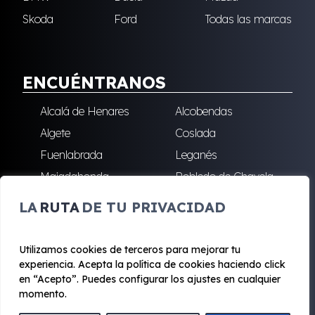
Skoda
Ford
Todas las marcas
ENCUÉNTRANOS
Alcalá de Henares
Alcobendas
Algete
Coslada
Fuenlabrada
Leganés
Majadahonda
Robledo de Chavela
San Sebastián de los
Villalba
LA
RUTA
DE TU PRIVACIDAD
Reyes
Utilizamos cookies de terceros para mejorar tu
experiencia. Acepta la política de cookies haciendo click
© 2020 - 2026 Renting Mad
en “Acepto”. Puedes configurar los ajustes en cualquier
Aviso legal y Privacidad
|
Política de cookies
|
Términos
momento.