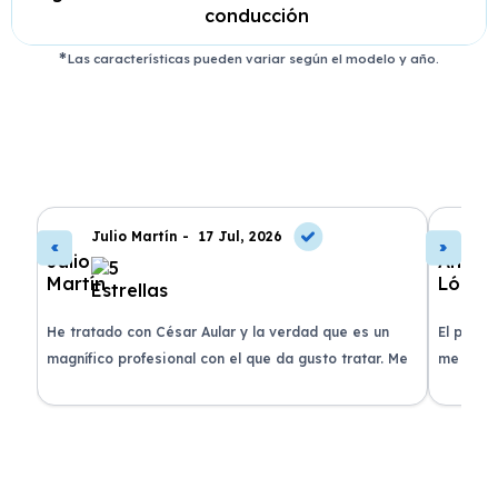
conducción
Las características pueden variar según el modelo y año.
Julio Martín -
17 Jul, 2026
A
de
He tratado con César Aular y la verdad que es un
El proce
 que
magnífico profesional con el que da gusto tratar. Me
me atend
entregaron el coche en menos de 30 días. ¡Lo
claridad
o
recomiendo un montón, muchas gracias!
plazo ac
condicio