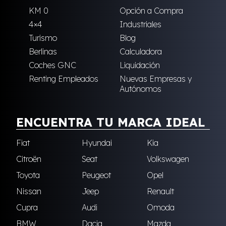
KM 0
Opción a Compra
4×4
Industriales
Turismo
Blog
Berlinas
Calculadora
Coches GNC
Liquidación
Renting Empleados
Nuevas Empresas y
Autónomos
ENCUENTRA TU MARCA IDEAL
Fiat
Hyundai
Kia
Citroën
Seat
Volkswagen
Toyota
Peugeot
Opel
Nissan
Jeep
Renault
Cupra
Audi
Omoda
BMW
Dacia
Mazda