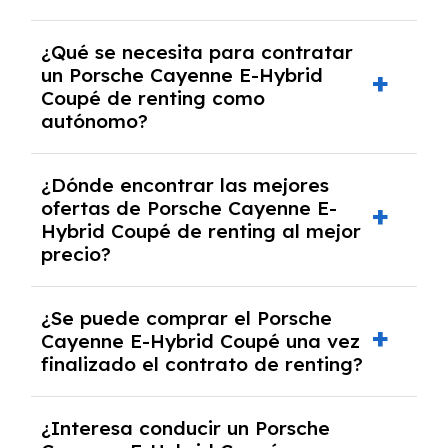
Necesitarás el CIF de la empresa,
¿Qué se necesita para contratar
documentación financiera y, en algunos
un Porsche Cayenne E-Hybrid
casos, un informe de solvencia de la empresa
Coupé de renting como
y un pago inicial.
autónomo?
Se necesita DNI/NIE, alta en el régimen de
¿Dónde encontrar las mejores
autónomos, justificante de ingresos y, en
ofertas de Porsche Cayenne E-
algunos casos, un informe fiscal y un pago
Hybrid Coupé de renting al mejor
inicial.
precio?
En nuestra página web podrás encontrar las
¿Se puede comprar el Porsche
mejores ofertas de vehículos de renting con
Cayenne E-Hybrid Coupé una vez
todos los gastos incluidos y sin pagar
finalizado el contrato de renting?
entradas.
Sí, en algunos casos, al final del contrato de
¿Interesa conducir un Porsche
renting se puede adquirir el coche. En este