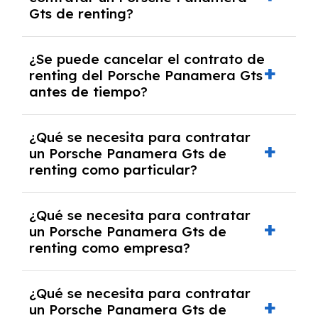
franquicia incluido dentro de las cuotas
Gts de renting?
mensuales.
No, con el renting tienes la ventaja de que no
¿Se puede cancelar el contrato de
tendrás que pagar ningún tipo de entrada
renting del Porsche Panamera Gts
salvo en casos que lo exija el proveedor
antes de tiempo?
debido al resultado del estudio de viabilidad
económica.
Generalmente, puedes rescindir el contrato,
¿Qué se necesita para contratar
pero puede haber penalizaciones por
un Porsche Panamera Gts de
cancelación anticipada. Es importante revisar
renting como particular?
las condiciones del contrato y hablar con un
experto que te asesore.
Se requiere DNI/NIE, justificante de ingresos
¿Qué se necesita para contratar
y, en algunos casos, una consulta de solvencia
un Porsche Panamera Gts de
crediticia y un pago inicial.
renting como empresa?
Necesitarás el CIF de la empresa,
¿Qué se necesita para contratar
documentación financiera y, en algunos
un Porsche Panamera Gts de
casos, un informe de solvencia de la empresa