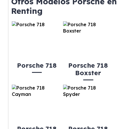
Otros Modelos Porsche en
gusta cambiar de coche cada pocos años.
Renting
Porsche 718
Porsche 718
Boxster
Porsche 718
Porsche 718