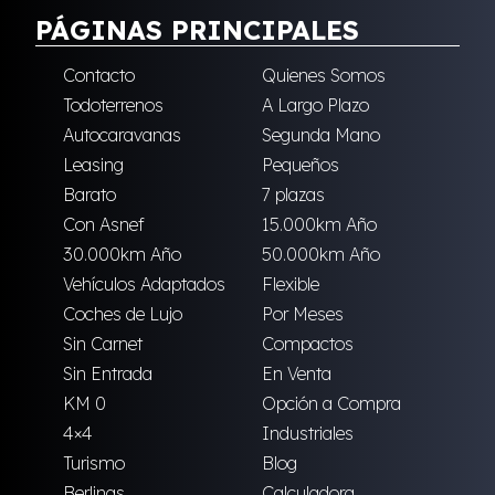
PÁGINAS PRINCIPALES
Contacto
Quienes Somos
Todoterrenos
A Largo Plazo
Autocaravanas
Segunda Mano
Leasing
Pequeños
Barato
7 plazas
Con Asnef
15.000km Año
30.000km Año
50.000km Año
Vehículos Adaptados
Flexible
Coches de Lujo
Por Meses
Sin Carnet
Compactos
Sin Entrada
En Venta
KM 0
Opción a Compra
4×4
Industriales
Turismo
Blog
Berlinas
Calculadora