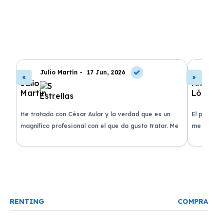
Julio Martín -
17 Jun, 2026
A
de
He tratado con César Aular y la verdad que es un
El proce
 que
magnífico profesional con el que da gusto tratar. Me
me atend
entregaron el coche en menos de 30 días. ¡Lo
claridad
o
recomiendo un montón, muchas gracias!
plazo ac
condicio
RENTING
COMPRA