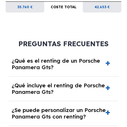
35.760 €
COSTE TOTAL
42.653 €
PREGUNTAS FRECUENTES
¿Qué es el renting de un Porsche
Panamera Gts?
El renting de un Porsche Panamera Gts es un
¿Qué incluye el renting de Porsche
contrato de alquiler a largo plazo en el que
Panamera Gts?
pagas una cuota mensual fija por el uso del
coche durante un periodo determinado,
El renting incluye el uso y disfrute del coche,
generalmente entre 2 y 5 años.
¿Se puede personalizar un Porsche
seguro a todo riesgo, mantenimiento,
Panamera Gts con renting?
reparaciones, impuestos, asistencia en
carretera y gestión de la documentación.