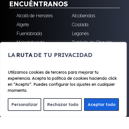
ENCUÉNTRANOS
Alcalá de Henares
Alcobendas
Algete
Coslada
Fuenlabrada
Leganés
Majadahonda
Robledo de Chavela
San Sebastián de los
Villalba
LA
RUTA
DE TU PRIVACIDAD
Reyes
Utilizamos cookies de terceros para mejorar tu
experiencia. Acepta la política de cookies haciendo click
© 2020 - 2026 Renting Mad
en “Acepto”. Puedes configurar los ajustes en cualquier
Aviso legal y Privacidad
|
Política de cookies
|
Términos
momento.
Personalizar
Rechazar todo
Aceptar todo