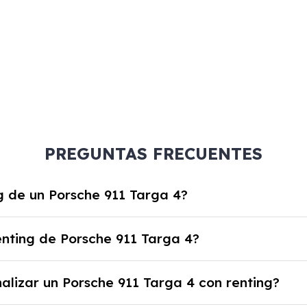
PREGUNTAS FRECUENTES
ng de un Porsche 911 Targa 4?
sche 911 Targa 4 es un contrato de alquiler a largo pla
enting de Porsche 911 Targa 4?
ja por el uso del coche durante un periodo determina
 uso y disfrute del coche, seguro a todo riesgo, manten
alizar un Porsche 911 Targa 4 con renting?
a en carretera y gestión de la documentación.