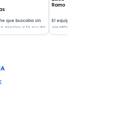
che que buscaba sin
El equipo fue muy profesional y
a gracias a la ayuda
amable durante todo el proceso. La
atención al cliente fue
entrega del vehículo fue rapidísima
pre estuvieron
y el coche estaba impecable. ¡Superó
solver mis dudas.
mis expectativas! Quedé muy
e servicio!
satisfecha con la atención recibida.
RA
€