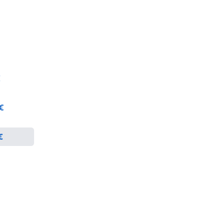
€
 €
€