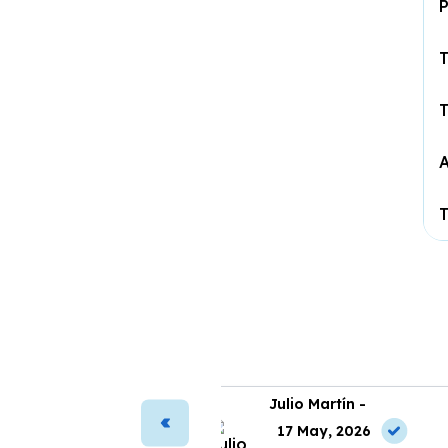
P
T
A
T
ura Vega -
Julio Martín -
2 May, 2026
17 May, 2026