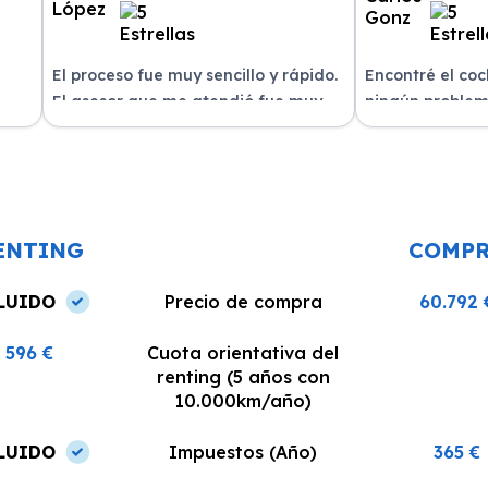
El proceso fue muy sencillo y rápido.
Encontré el co
El asesor que me atendió fue muy
ningún problem
amable y me explicó todo con
del equipo. La 
n
claridad. La entrega del vehículo se
excelente, siem
o un
realizó en el plazo acordado y el
dispuestos a re
coche estaba en perfectas
¡Recomiendo est
condiciones.
ENTING
COMP
LUIDO
Precio de compra
60.792 
596 €
Cuota orientativa del
renting (5 años con
10.000km/año)
LUIDO
Impuestos (Año)
365 €