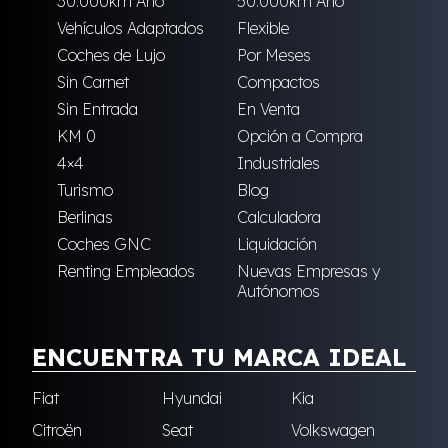
30.000km Año
50.000km Año
Vehículos Adaptados
Flexible
Coches de Lujo
Por Meses
Sin Carnet
Compactos
Sin Entrada
En Venta
KM 0
Opción a Compra
4×4
Industriales
Turismo
Blog
Berlinas
Calculadora
Coches GNC
Liquidación
Renting Empleados
Nuevas Empresas y
Autónomos
ENCUENTRA TU MARCA IDEAL
Fiat
Hyundai
Kia
Citroën
Seat
Volkswagen