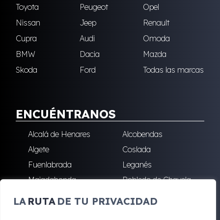
Toyota
Peugeot
Opel
Nissan
Jeep
Renault
Cupra
Audi
Omoda
BMW
Dacia
Mazda
Skoda
Ford
Todas las marcas
ENCUÉNTRANOS
Alcalá de Henares
Alcobendas
Algete
Coslada
Fuenlabrada
Leganés
Majadahonda
Robledo de Chavela
San Sebastián de los
Villalba
LA
RUTA
DE TU PRIVACIDAD
Reyes