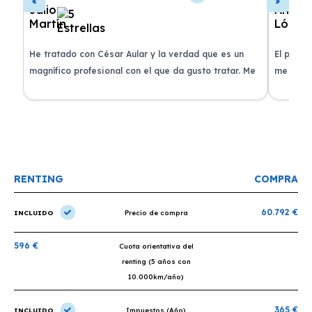
de
He tratado con César Aular y la verdad que es un
El proce
 que
magnífico profesional con el que da gusto tratar. Me
me atend
entregaron el coche en menos de 30 días. ¡Lo
claridad
o
recomiendo un montón, muchas gracias!
plazo ac
condicio
RENTING
COMPRA
60.792 €
INCLUIDO
Precio de compra
596 €
Cuota orientativa del
renting (5 años con
10.000km/año)
365 €
INCLUIDO
Impuestos (Año)