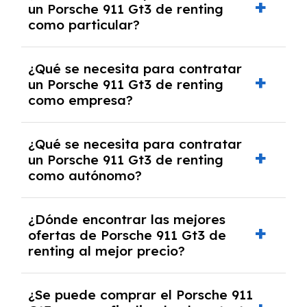
un Porsche 911 Gt3 de renting
cancelación anticipada. Es importante revisar
como particular?
las condiciones del contrato y hablar con un
experto que te asesore.
Se requiere DNI/NIE, justificante de ingresos
¿Qué se necesita para contratar
y, en algunos casos, una consulta de solvencia
un Porsche 911 Gt3 de renting
crediticia y un pago inicial.
como empresa?
Necesitarás el CIF de la empresa,
¿Qué se necesita para contratar
documentación financiera y, en algunos
un Porsche 911 Gt3 de renting
casos, un informe de solvencia de la empresa
como autónomo?
y un pago inicial.
Se necesita DNI/NIE, alta en el régimen de
¿Dónde encontrar las mejores
autónomos, justificante de ingresos y, en
ofertas de Porsche 911 Gt3 de
algunos casos, un informe fiscal y un pago
renting al mejor precio?
inicial.
En nuestra página web podrás encontrar las
¿Se puede comprar el Porsche 911
mejores ofertas de vehículos de renting con