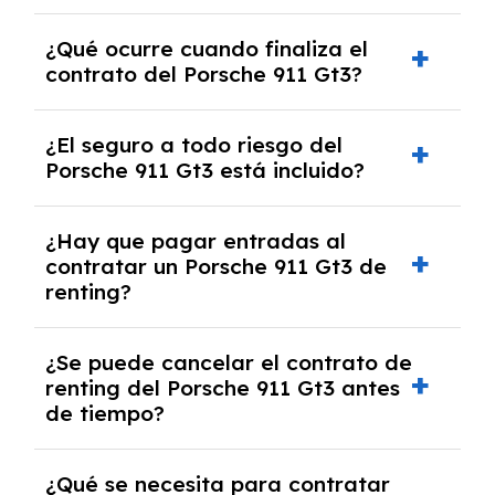
El número de kilómetros está limitado por el
¿Qué ocurre cuando finaliza el
contrato y puede variar entre 10,000 y
contrato del Porsche 911 Gt3?
30,000 km anuales. Si excedes ese límite,
puede haber un cargo adicional.
Al finalizar el contrato, puedes devolver el
¿El seguro a todo riesgo del
coche, renovarlo por uno nuevo o, en algunos
Porsche 911 Gt3 está incluido?
casos, comprarlo a un precio previamente
acordado.
Con el renting podrás disfrutar de un Porsche
¿Hay que pagar entradas al
911 Gt3 con el seguro a todo riesgo sin
contratar un Porsche 911 Gt3 de
franquicia incluido dentro de las cuotas
renting?
mensuales.
No, con el renting tienes la ventaja de que no
¿Se puede cancelar el contrato de
tendrás que pagar ningún tipo de entrada
renting del Porsche 911 Gt3 antes
salvo en casos que lo exija el proveedor
de tiempo?
debido al resultado del estudio de viabilidad
económica.
Generalmente, puedes rescindir el contrato,
¿Qué se necesita para contratar
pero puede haber penalizaciones por