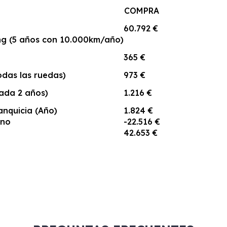
COMPRA
60.792 €
ing (5 años con 10.000km/año)
365 €
das las ruedas)
973 €
ada 2 años)
1.216 €
anquicia (Año)
1.824 €
ano
-22.516 €
42.653 €