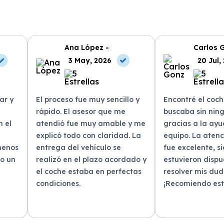
Ana López -
Carlos 
3 May, 2026
20 Jul,
ar y
El proceso fue muy sencillo y
Encontré el coc
rápido. El asesor que me
buscaba sin nin
n el
atendió fue muy amable y me
gracias a la ayu
explicó todo con claridad. La
equipo. La atenc
menos
entrega del vehículo se
fue excelente, s
do un
realizó en el plazo acordado y
estuvieron dispu
!
el coche estaba en perfectas
resolver mis dud
condiciones.
¡Recomiendo este