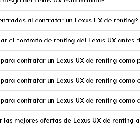
 riesgo del Lexus UX está incluido?
io previamente acordado.
 disfrutar de un Lexus UX con el seguro a todo riesgo 
ntradas al contratar un Lexus UX de renting?
as cuotas mensuales.
ienes la ventaja de que no tendrás que pagar ningún ti
ar el contrato de renting del Lexus UX antes 
a el proveedor debido al resultado del estudio de viabi
 rescindir el contrato, pero puede haber penalizacio
 para contratar un Lexus UX de renting como p
tante revisar las condiciones del contrato y hablar co
 justificante de ingresos y, en algunos casos, una cons
 para contratar un Lexus UX de renting como
nicial.
e la empresa, documentación financiera y, en algunos 
 para contratar un Lexus UX de renting como
sa y un pago inicial.
 alta en el régimen de autónomos, justificante de ingr
 las mejores ofertas de Lexus UX de renting a
al y un pago inicial.