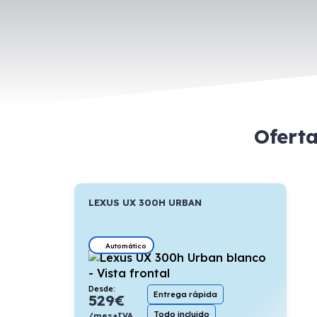
Ofert
LEXUS UX 300H URBAN
Automático
Desde:
Entrega rápida
529
€
Todo incluido
/mes+IVA