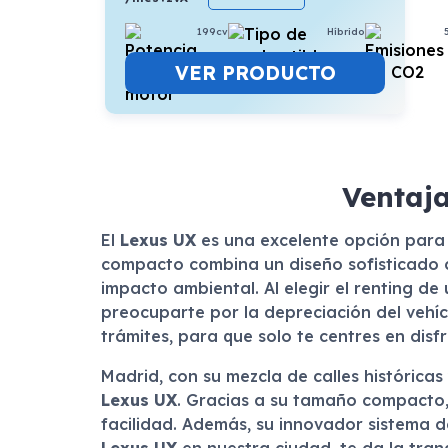
199cv
Híbrido
VER PRODUCTO
Ventaja
El
Lexus UX
es una excelente opción para 
compacto combina un diseño sofisticado co
impacto ambiental. Al elegir el renting de
preocuparte por la depreciación del vehí
trámites, para que solo te centres en disf
Madrid, con su mezcla de calles histórica
Lexus UX
. Gracias a su tamaño compacto,
facilidad. Además, su innovador sistema d
Lexus UX
en nuestra ciudad, te da la tran