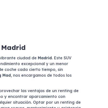
n Madrid
 vibrante ciudad de
Madrid
. Este SUV
rendimiento excepcional y un menor
 de coche cada cierto tiempo, sin
g Mad
, nos encargamos de todos los
provechar las ventajas de un renting de
ano y encontrar aparcamiento con
quier situación. Optar por un renting de
abarca seguro, mantenimiento y asistencia