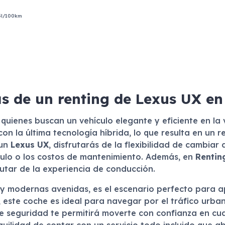
5l/100km
s de un renting de Lexus UX e
quienes buscan un vehículo elegante y eficiente en la
n la última tecnología híbrida, lo que resulta en un 
 un
Lexus UX
, disfrutarás de la flexibilidad de cambiar
culo o los costos de mantenimiento. Además, en
Rentin
rutar de la experiencia de conducción.
s y modernas avenidas, es el escenario perfecto para a
 este coche es ideal para navegar por el tráfico urb
e seguridad te permitirá moverte con confianza en cual
quilidad de contar con un servicio todo incluido que 