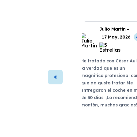
Laura Vega -
Julio Martín -
22 May, 2026
17 May, 2026
Estoy encantada con mi
He tratado con César Aul
nuevo coche. El proceso de
la verdad que es un
compra fue muy transparente
magnífico profesional co
y rápido. El asesor que me
que da gusto tratar. Me
atendió fue muy profesional y
entregaron el coche en 
me ayudó a encontrar el
de 30 días. ¡Lo recomien
coche perfecto para mí.
montón, muchas gracias
¡Recomiendo este servicio a
todos!