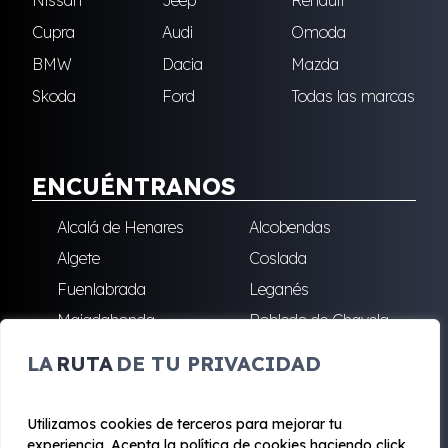
Nissan
Jeep
Renault
Cupra
Audi
Omoda
BMW
Dacia
Mazda
Skoda
Ford
Todas las marcas
ENCUÉNTRANOS
Alcalá de Henares
Alcobendas
Algete
Coslada
Fuenlabrada
Leganés
Majadahonda
Robledo de Chavela
San Sebastián de los
Villalba
LA
RUTA
DE TU PRIVACIDAD
Reyes
Utilizamos cookies de terceros para mejorar tu
experiencia. Acepta la política de cookies haciendo click