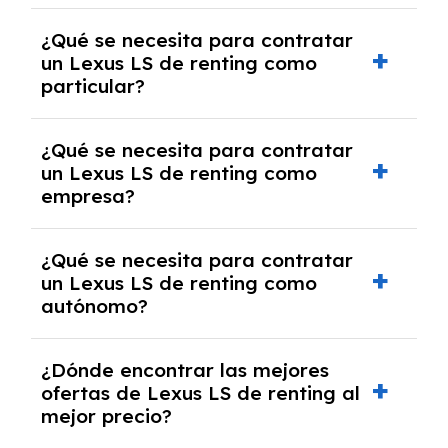
económica.
Generalmente, puedes rescindir el contrato,
¿Qué se necesita para contratar
pero puede haber penalizaciones por
un Lexus LS de renting como
cancelación anticipada. Es importante revisar
particular?
las condiciones del contrato y hablar con un
experto que te asesore.
Se requiere DNI/NIE, justificante de ingresos
¿Qué se necesita para contratar
y, en algunos casos, una consulta de solvencia
un Lexus LS de renting como
crediticia y un pago inicial.
empresa?
Necesitarás el CIF de la empresa,
¿Qué se necesita para contratar
documentación financiera y, en algunos
un Lexus LS de renting como
casos, un informe de solvencia de la empresa
autónomo?
y un pago inicial.
Se necesita DNI/NIE, alta en el régimen de
¿Dónde encontrar las mejores
autónomos, justificante de ingresos y, en
ofertas de Lexus LS de renting al
algunos casos, un informe fiscal y un pago
mejor precio?
inicial.