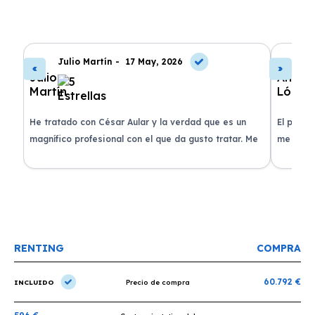
Julio Martín -
17 May, 2026
A
de
He tratado con César Aular y la verdad que es un
El proce
 que
magnífico profesional con el que da gusto tratar. Me
me atend
entregaron el coche en menos de 30 días. ¡Lo
claridad
o
recomiendo un montón, muchas gracias!
plazo ac
condicio
RENTING
COMPRA
60.792 €
INCLUIDO
Precio de compra