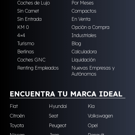
Coches de Lujo
Por Meses
Sin Carnet
Compactos
Sin Entrada
En Venta
KM 0
Opción a Compra
4×4
Industriales
Turismo
Blog
Berlinas
Calculadora
Coches GNC
Liquidación
Renting Empleados
Nuevas Empresas y
Autónomos
ENCUENTRA TU MARCA IDEAL
Fiat
Hyundai
Kia
Citroën
Seat
Volkswagen
Toyota
Peugeot
Opel