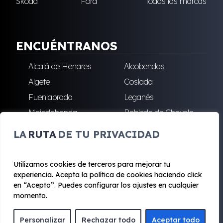
Skoda
Ford
Todas las marcas
ENCUÉNTRANOS
Alcalá de Henares
Alcobendas
Algete
Coslada
Fuenlabrada
Leganés
Majadahonda
Robledo de Chavela
San Sebastián de los
Villalba
LA
RUTA
DE TU PRIVACIDAD
Reyes
Utilizamos cookies de terceros para mejorar tu
experiencia. Acepta la política de cookies haciendo click
© 2020 - 2026 Renting Mad
en “Acepto”. Puedes configurar los ajustes en cualquier
Aviso legal y Privacidad
|
Política de cookies
|
Términos
momento.
Personalizar
Rechazar todo
Aceptar todo