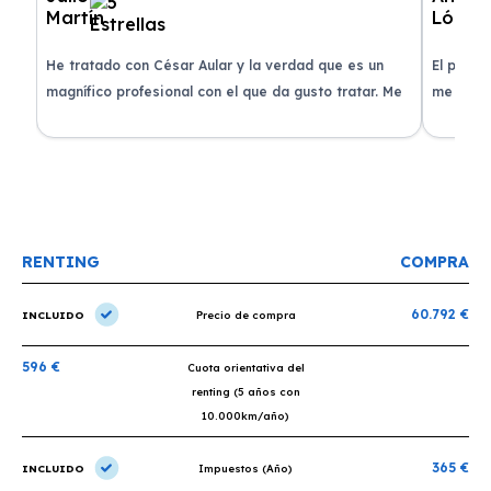
de
He tratado con César Aular y la verdad que es un
El proce
 que
magnífico profesional con el que da gusto tratar. Me
me atend
entregaron el coche en menos de 30 días. ¡Lo
claridad
o
recomiendo un montón, muchas gracias!
plazo ac
condicio
RENTING
COMPRA
60.792 €
INCLUIDO
Precio de compra
596 €
Cuota orientativa del
renting (5 años con
10.000km/año)
365 €
INCLUIDO
Impuestos (Año)