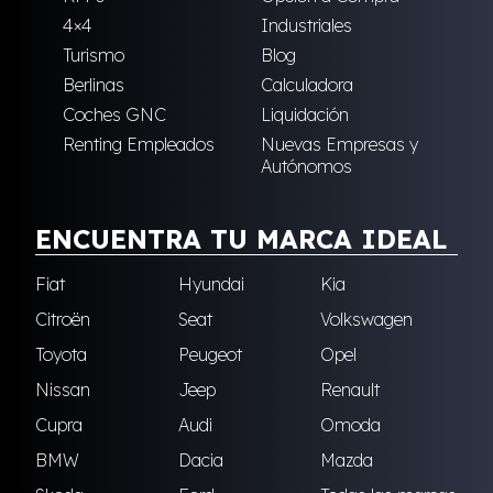
4×4
Industriales
Turismo
Blog
Berlinas
Calculadora
Coches GNC
Liquidación
Renting Empleados
Nuevas Empresas y
Autónomos
ENCUENTRA TU MARCA IDEAL
Fiat
Hyundai
Kia
Citroën
Seat
Volkswagen
Toyota
Peugeot
Opel
Nissan
Jeep
Renault
Cupra
Audi
Omoda
BMW
Dacia
Mazda