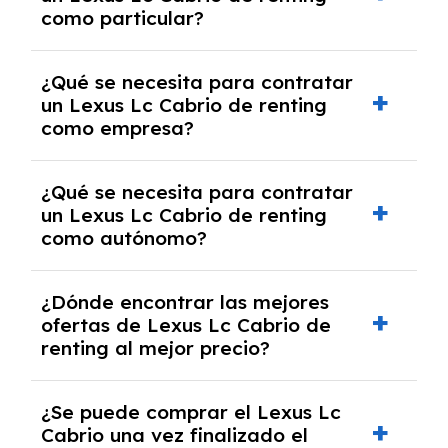
cancelación anticipada. Es importante revisar
como particular?
las condiciones del contrato y hablar con un
experto que te asesore.
Se requiere DNI/NIE, justificante de ingresos
¿Qué se necesita para contratar
y, en algunos casos, una consulta de solvencia
un Lexus Lc Cabrio de renting
crediticia y un pago inicial.
como empresa?
Necesitarás el CIF de la empresa,
¿Qué se necesita para contratar
documentación financiera y, en algunos
un Lexus Lc Cabrio de renting
casos, un informe de solvencia de la empresa
como autónomo?
y un pago inicial.
Se necesita DNI/NIE, alta en el régimen de
¿Dónde encontrar las mejores
autónomos, justificante de ingresos y, en
ofertas de Lexus Lc Cabrio de
algunos casos, un informe fiscal y un pago
renting al mejor precio?
inicial.
En nuestra página web podrás encontrar las
¿Se puede comprar el Lexus Lc
mejores ofertas de vehículos de renting con
Cabrio una vez finalizado el
todos los gastos incluidos y sin pagar