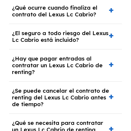
El número de kilómetros está limitado por el
¿Qué ocurre cuando finaliza el
contrato y puede variar entre 10,000 y
contrato del Lexus Lc Cabrio?
30,000 km anuales. Si excedes ese límite,
puede haber un cargo adicional.
Al finalizar el contrato, puedes devolver el
¿El seguro a todo riesgo del Lexus
coche, renovarlo por uno nuevo o, en algunos
Lc Cabrio está incluido?
casos, comprarlo a un precio previamente
acordado.
Con el renting podrás disfrutar de un Lexus Lc
¿Hay que pagar entradas al
Cabrio con el seguro a todo riesgo sin
contratar un Lexus Lc Cabrio de
franquicia incluido dentro de las cuotas
renting?
mensuales.
No, con el renting tienes la ventaja de que no
¿Se puede cancelar el contrato de
tendrás que pagar ningún tipo de entrada
renting del Lexus Lc Cabrio antes
salvo en casos que lo exija el proveedor
de tiempo?
debido al resultado del estudio de viabilidad
económica.
Generalmente, puedes rescindir el contrato,
¿Qué se necesita para contratar
pero puede haber penalizaciones por
un Lexus Lc Cabrio de renting