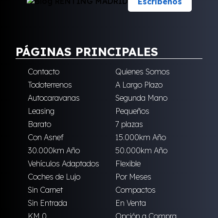
Escríbenos
PÁGINAS PRINCIPALES
Contacto
Quienes Somos
Todoterrenos
A Largo Plazo
Autocaravanas
Segunda Mano
Leasing
Pequeños
Barato
7 plazas
Con Asnef
15.000km Año
30.000km Año
50.000km Año
Vehículos Adaptados
Flexible
Coches de Lujo
Por Meses
Sin Carnet
Compactos
Sin Entrada
En Venta
KM 0
Opción a Compra