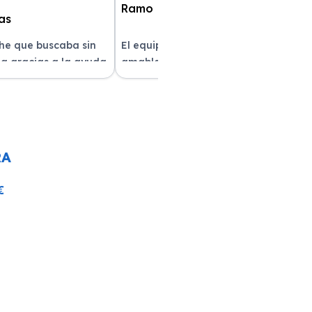
che que buscaba sin
El equipo fue muy profesional y
a gracias a la ayuda
amable durante todo el proceso. La
atención al cliente fue
entrega del vehículo fue rapidísima
pre estuvieron
y el coche estaba impecable. ¡Superó
solver mis dudas.
mis expectativas! Quedé muy
e servicio!
satisfecha con la atención recibida.
RA
€