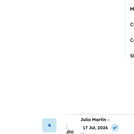
M
C
C
S
ura Vega -
Julio Martín -
2 May, 2026
17 Jul, 2026