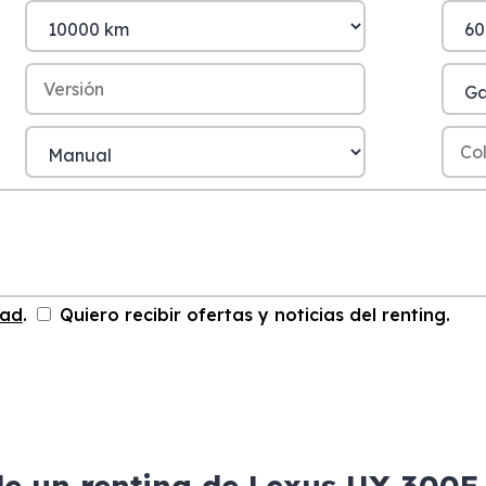
dad
.
Quiero recibir ofertas y noticias del renting.
de un renting de Lexus UX 300E