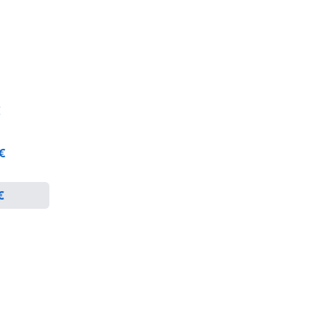
€
 €
€