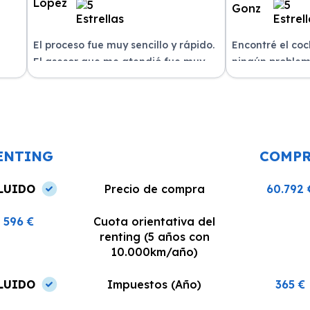
El proceso fue muy sencillo y rápido.
Encontré el co
El asesor que me atendió fue muy
ningún problem
amable y me explicó todo con
del equipo. La 
n
claridad. La entrega del vehículo se
excelente, siem
o un
realizó en el plazo acordado y el
dispuestos a re
coche estaba en perfectas
¡Recomiendo est
condiciones.
ENTING
COMP
LUIDO
Precio de compra
60.792 
596 €
Cuota orientativa del
renting (5 años con
10.000km/año)
LUIDO
Impuestos (Año)
365 €