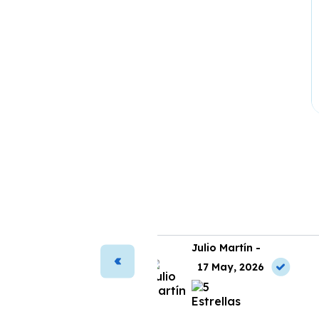
ura Vega -
Julio Martín -
2 Jul, 2026
17 May, 2026