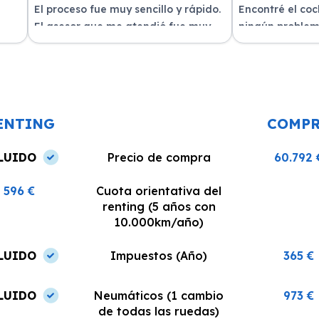
El proceso fue muy sencillo y rápido.
Encontré el co
El asesor que me atendió fue muy
ningún problem
amable y me explicó todo con
del equipo. La 
n
claridad. La entrega del vehículo se
excelente, siem
o un
realizó en el plazo acordado y el
dispuestos a re
coche estaba en perfectas
¡Recomiendo est
condiciones.
ENTING
COMP
LUIDO
Precio de compra
60.792 
596 €
Cuota orientativa del
renting (5 años con
10.000km/año)
LUIDO
Impuestos (Año)
365 €
LUIDO
Neumáticos (1 cambio
973 €
de todas las ruedas)