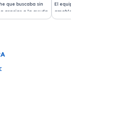
che que buscaba sin
El equipo fue muy profesional y
a gracias a la ayuda
amable durante todo el proceso. La
atención al cliente fue
entrega del vehículo fue rapidísima
pre estuvieron
y el coche estaba impecable. ¡Superó
solver mis dudas.
mis expectativas! Quedé muy
e servicio!
satisfecha con la atención recibida.
RA
€