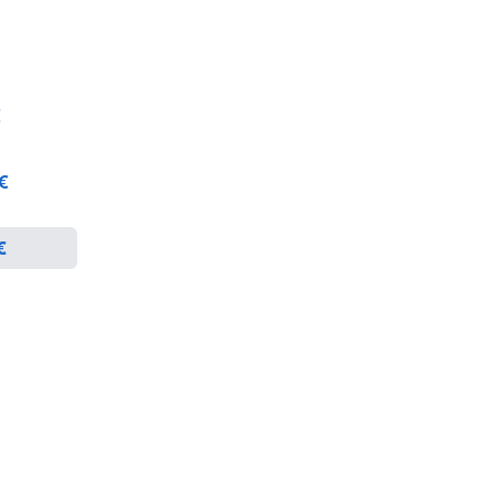
€
 €
€