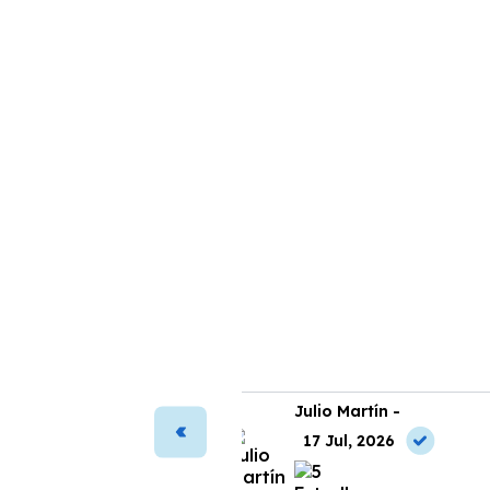
ura Vega -
Julio Martín -
2 Jul, 2026
17 Jul, 2026