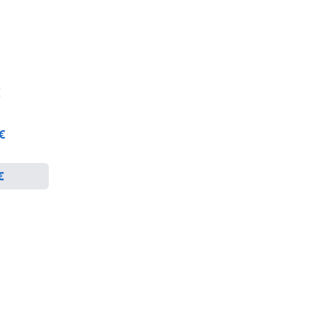
€
 €
€