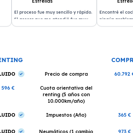
El proceso fue muy sencillo y rápido.
Encontré el co
El asesor que me atendió fue muy
ningún problem
amable y me explicó todo con
del equipo. La 
n
claridad. La entrega del vehículo se
excelente, siem
o un
realizó en el plazo acordado y el
dispuestos a re
coche estaba en perfectas
¡Recomiendo est
condiciones.
ENTING
COMP
LUIDO
Precio de compra
60.792 
596 €
Cuota orientativa del
renting (5 años con
10.000km/año)
LUIDO
Impuestos (Año)
365 €
LUIDO
Neumáticos (1 cambio
973 €