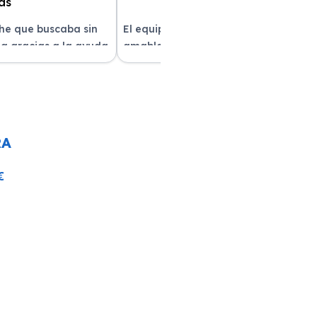
che que buscaba sin
El equipo fue muy profesional y
a gracias a la ayuda
amable durante todo el proceso. La
atención al cliente fue
entrega del vehículo fue rapidísima
pre estuvieron
y el coche estaba impecable. ¡Superó
solver mis dudas.
mis expectativas! Quedé muy
e servicio!
satisfecha con la atención recibida.
RA
€