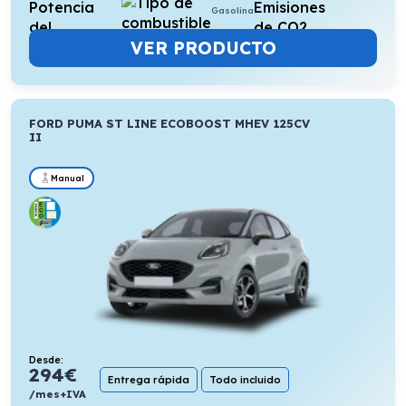
Gasolina
VER PRODUCTO
FORD PUMA ST LINE ECOBOOST MHEV 125CV
II
Manual
Desde:
294
€
Entrega rápida
Todo incluido
/mes+IVA