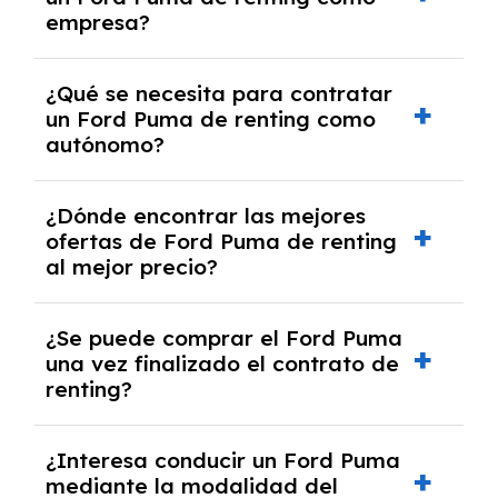
crediticia y un pago inicial.
empresa?
Necesitarás el CIF de la empresa,
¿Qué se necesita para contratar
documentación financiera y, en algunos
un Ford Puma de renting como
casos, un informe de solvencia de la empresa
autónomo?
y un pago inicial.
Se necesita DNI/NIE, alta en el régimen de
¿Dónde encontrar las mejores
autónomos, justificante de ingresos y, en
ofertas de Ford Puma de renting
algunos casos, un informe fiscal y un pago
al mejor precio?
inicial.
En nuestra página web podrás encontrar las
¿Se puede comprar el Ford Puma
mejores ofertas de vehículos de renting con
una vez finalizado el contrato de
todos los gastos incluidos y sin pagar
renting?
entradas.
Sí, en algunos casos, al final del contrato de
¿Interesa conducir un Ford Puma
renting se puede adquirir el coche. En este
mediante la modalidad del
caso tendrán que analizar los años, la