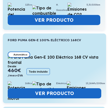
125cv
H.
5,5l/100km
Gasolina
VER PRODUCTO
FORD PUMA GEN-E 100% ELÉCTRICO 168CV
Automático
Desde:
460
€
Todo incluido
/mes+IVA
168cv
Eléctrico
13,1kWh/100km
VER PRODUCTO