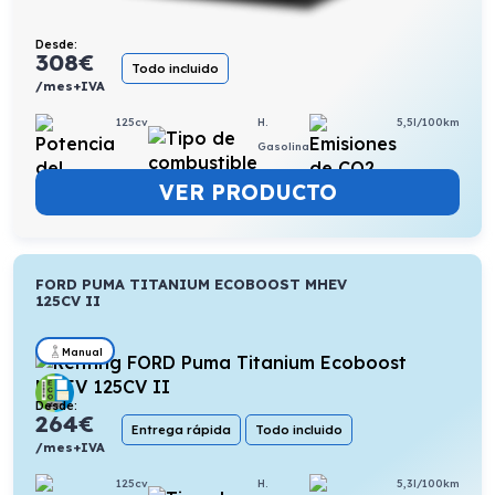
Desde:
308
€
Todo incluido
/mes+IVA
125cv
H.
5,5l/100km
Gasolina
VER PRODUCTO
FORD PUMA TITANIUM ECOBOOST MHEV
125CV II
Manual
Desde:
264
€
Entrega rápida
Todo incluido
/mes+IVA
125cv
H.
5,3l/100km