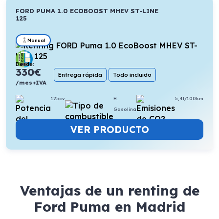
FORD PUMA 1.0 ECOBOOST MHEV ST-LINE
125
Manual
Desde:
330
€
Entrega rápida
Todo incluido
/mes+IVA
125cv
H.
5,4l/100km
Gasolina
VER PRODUCTO
Ventajas de un renting de
Ford Puma en Madrid