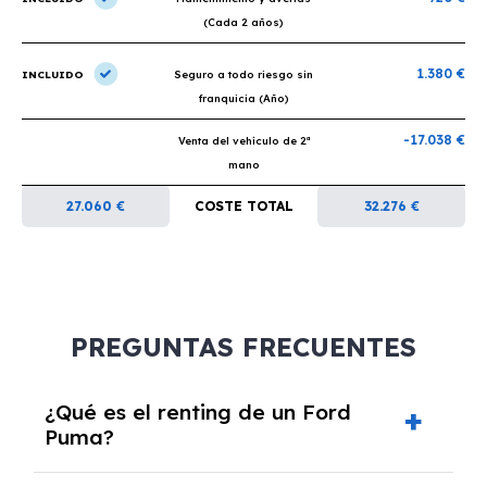
(Cada 2 años)
1.380 €
INCLUIDO
Seguro a todo riesgo sin
franquicia (Año)
-17.038 €
Venta del vehículo de 2ª
mano
27.060 €
COSTE TOTAL
32.276 €
PREGUNTAS FRECUENTES
¿Qué es el renting de un Ford
Puma?
El renting de un Ford Puma es un contrato de