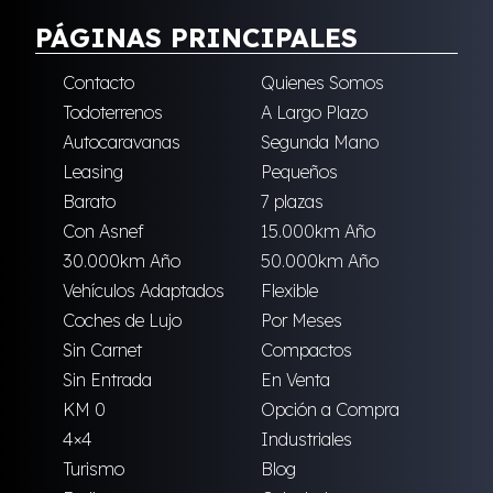
PÁGINAS PRINCIPALES
Contacto
Quienes Somos
Todoterrenos
A Largo Plazo
Autocaravanas
Segunda Mano
Leasing
Pequeños
Barato
7 plazas
Con Asnef
15.000km Año
30.000km Año
50.000km Año
Vehículos Adaptados
Flexible
Coches de Lujo
Por Meses
Sin Carnet
Compactos
Sin Entrada
En Venta
KM 0
Opción a Compra
4×4
Industriales
Turismo
Blog