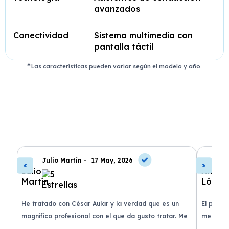
avanzados
Conectividad
Sistema multimedia con
pantalla táctil
Las características pueden variar según el modelo y año.
Julio Martín -
17 May, 2026
A
de
He tratado con César Aular y la verdad que es un
El proce
 que
magnífico profesional con el que da gusto tratar. Me
me atend
entregaron el coche en menos de 30 días. ¡Lo
claridad