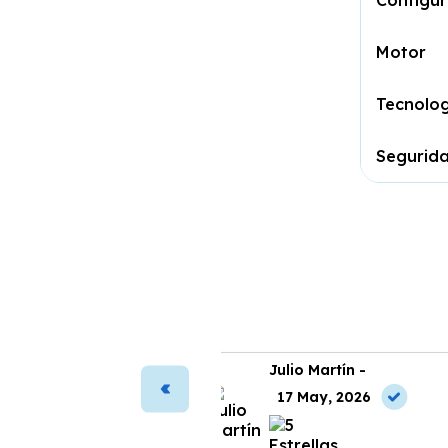
Configur
Motor
Tecnolog
Segurid
ura Vega -
Julio Martín -
2 Jun, 2026
17 May, 2026