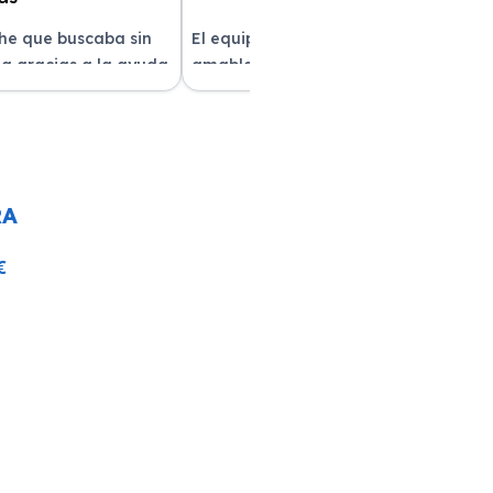
che que buscaba sin
El equipo fue muy profesional y
a gracias a la ayuda
amable durante todo el proceso. La
atención al cliente fue
entrega del vehículo fue rapidísima
pre estuvieron
y el coche estaba impecable. ¡Superó
solver mis dudas.
mis expectativas! Quedé muy
e servicio!
satisfecha con la atención recibida.
RA
€