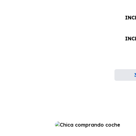
INC
INC