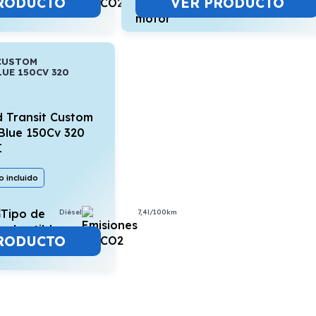
RODUCTO
VER PRODUCTO
CUSTOM
LUE 150CV 320
 incluido
Diésel
7,4l/100km
RODUCTO