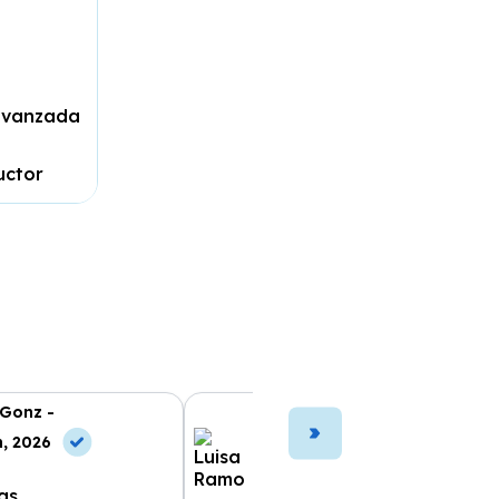
 avanzada
uctor
 Gonz -
Luisa Ramo -
n, 2026
10 May, 2026