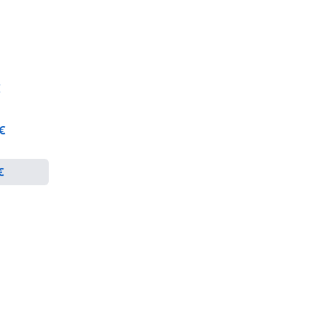
€
 €
€