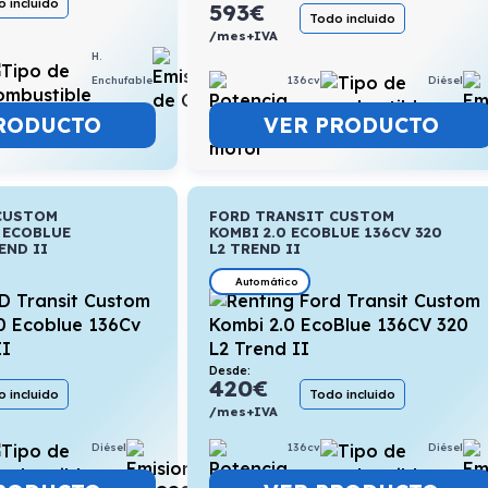
 incluido
593
€
Todo incluido
/mes+IVA
H.
1,6l/100km
136cv
Diésel
Enchufable
VER PRODUCTO
RODUCTO
CUSTOM
FORD TRANSIT CUSTOM
 ECOBLUE
KOMBI 2.0 ECOBLUE 136CV 320
END II
L2 TREND II
Automático
Desde:
420
€
 incluido
Todo incluido
/mes+IVA
Diésel
7,1l/100km
136cv
Diésel