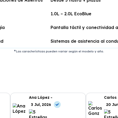
aciones de Asientos
Desde 3 hasta 9 plazas
1.0L – 2.0L EcoBlue
ía
Pantalla táctil y conectividad
ad
Sistemas de asistencia al cond
Las características pueden variar según el modelo y año.
Ana López -
Carlos
3 Jul, 2026
20 Ju