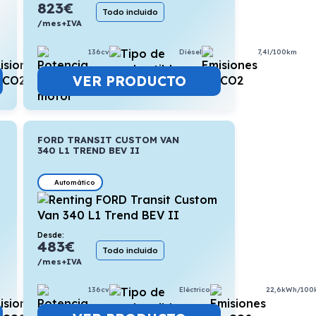
823
€
Todo incluido
/mes+IVA
7,1l/100km
136cv
Diésel
7,4l/100km
VER PRODUCTO
FORD TRANSIT CUSTOM VAN
340 L1 TREND BEV II
Automático
Desde:
483
€
Todo incluido
/mes+IVA
136cv
Eléctrico
22,6kWh/100
7,4l/100km