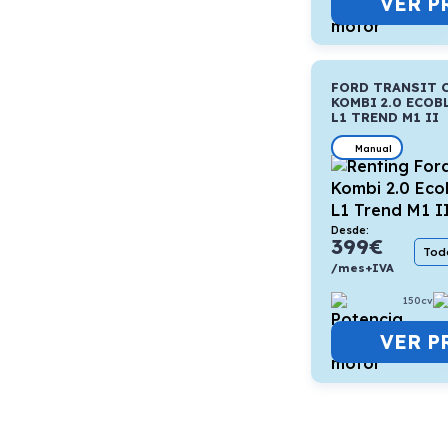
VER P
FORD TRANSIT 
KOMBI 2.0 ECOB
L1 TREND M1 II
Manual
Desde:
399
€
Todo
/mes+IVA
150cv
VER P