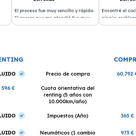
El proceso fue muy sencillo y rápido.
Encontré el co
El asesor que me atendió fue muy
ningún problem
amable y me explicó todo con
del equipo. La 
n
claridad. La entrega del vehículo se
excelente, siem
o un
realizó en el plazo acordado y el
dispuestos a re
coche estaba en perfectas
¡Recomiendo est
condiciones.
ENTING
COMP
LUIDO
Precio de compra
60.792 
596 €
Cuota orientativa del
renting (5 años con
10.000km/año)
LUIDO
Impuestos (Año)
365 €
LUIDO
Neumáticos (1 cambio
973 €