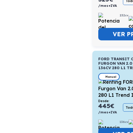
Todo
/mes+IVA
232cv
VER P
FORD TRANSIT 
FURGON VAN 2.0
136CV 280 L1 TR
Manual
Desde:
445
€
Todo
/mes+IVA
136cv