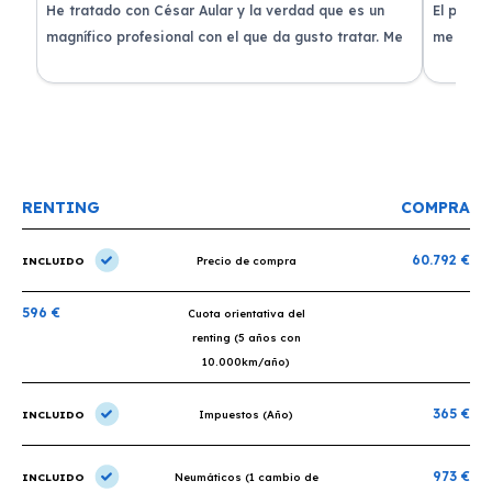
de
He tratado con César Aular y la verdad que es un
El proce
 que
magnífico profesional con el que da gusto tratar. Me
me atend
entregaron el coche en menos de 30 días. ¡Lo
claridad
o
recomiendo un montón, muchas gracias!
plazo ac
condicio
RENTING
COMPRA
60.792 €
INCLUIDO
Precio de compra
596 €
Cuota orientativa del
renting (5 años con
10.000km/año)
365 €
INCLUIDO
Impuestos (Año)
973 €
INCLUIDO
Neumáticos (1 cambio de