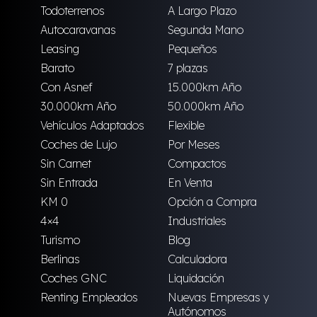
Todoterrenos
A Largo Plazo
Autocaravanas
Segunda Mano
Leasing
Pequeños
Barato
7 plazas
Con Asnef
15.000km Año
30.000km Año
50.000km Año
Vehículos Adaptados
Flexible
Coches de Lujo
Por Meses
Sin Carnet
Compactos
Sin Entrada
En Venta
KM 0
Opción a Compra
4×4
Industriales
Turismo
Blog
Berlinas
Calculadora
Coches GNC
Liquidación
Renting Empleados
Nuevas Empresas y
Autónomos