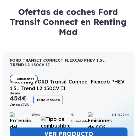
Ofertas de coches Ford
Transit Connect en Renting
Mad
FORD TRANSIT CONNECT FLEXCAB PHEV 1.5L
TREND L2 150CV II
Automático
Desde:
454
€
Todo incluido
/mes+IVA
150cv
H.
6,3l/100km
Enchufable
VER PRODUCTO