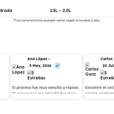
ndrada
1.5L – 2.0L
Las características pueden variar según el modelo y año.
Ana López -
Carlos
3 May, 2026
20 Jul
El proceso fue muy sencillo y rápido.
Encontré el co
El asesor que me atendió fue muy
ningún problem
amable y me explicó todo con
del equipo. La 
n
claridad. La entrega del vehículo se
excelente, siem
o un
realizó en el plazo acordado y el
dispuestos a re