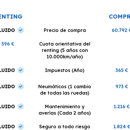
coche estaba en perfectas
¡Recomiendo est
condiciones.
ENTING
COMP
LUIDO
Precio de compra
60.792 
596 €
Cuota orientativa del
renting (5 años con
10.000km/año)
LUIDO
Impuestos (Año)
365 €
LUIDO
Neumáticos (1 cambio
973 €
de todas las ruedas)
LUIDO
Mantenimiento y
1.216 €
averías (Cada 2 años)
LUIDO
Seguro a todo riesgo
1.824 