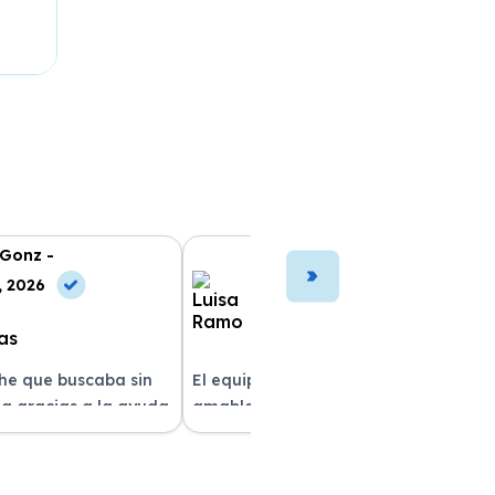
 Gonz -
Luisa Ramo -
, 2026
10 Jun, 2026
che que buscaba sin
El equipo fue muy profesional y
a gracias a la ayuda
amable durante todo el proceso. La
atención al cliente fue
entrega del vehículo fue rapidísima
pre estuvieron
y el coche estaba impecable. ¡Superó
solver mis dudas.
mis expectativas! Quedé muy