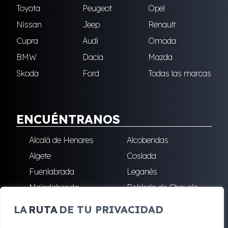
Toyota
Peugeot
Opel
Nissan
Jeep
Renault
Cupra
Audi
Omoda
BMW
Dacia
Mazda
Skoda
Ford
Todas las marcas
ENCUÉNTRANOS
Alcalá de Henares
Alcobendas
Algete
Coslada
Fuenlabrada
Leganés
Majadahonda
Robledo de Chavela
San Sebastián de los
Villalba
LA
RUTA
DE TU PRIVACIDAD
Reyes