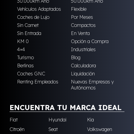
30.000km Año
50.000km Año
Vehículos Adaptados
Flexible
Coches de Lujo
Por Meses
Sin Carnet
Compactos
Sin Entrada
En Venta
KM 0
Opción a Compra
4×4
Industriales
Turismo
Blog
Berlinas
Calculadora
Coches GNC
Liquidación
Renting Empleados
Nuevas Empresas y
Autónomos
ENCUENTRA TU MARCA IDEAL
Fiat
Hyundai
Kia
Citroën
Seat
Volkswagen