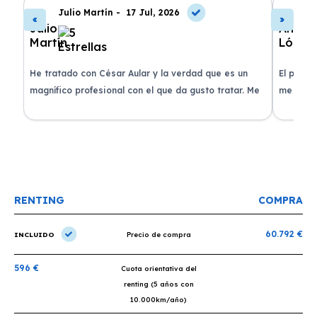
Julio Martín -
17 Jul, 2026
A
de
He tratado con César Aular y la verdad que es un
El proce
 que
magnífico profesional con el que da gusto tratar. Me
me atend
entregaron el coche en menos de 30 días. ¡Lo
claridad
o
recomiendo un montón, muchas gracias!
plazo ac
condicio
RENTING
COMPRA
60.792 €
INCLUIDO
Precio de compra
596 €
Cuota orientativa del
renting (5 años con
10.000km/año)