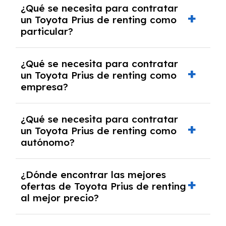
¿Qué se necesita para contratar
pero puede haber penalizaciones por
un Toyota Prius de renting como
cancelación anticipada. Es importante revisar
particular?
las condiciones del contrato y hablar con un
experto que te asesore.
Se requiere DNI/NIE, justificante de ingresos
¿Qué se necesita para contratar
y, en algunos casos, una consulta de solvencia
un Toyota Prius de renting como
crediticia y un pago inicial.
empresa?
Necesitarás el CIF de la empresa,
¿Qué se necesita para contratar
documentación financiera y, en algunos
un Toyota Prius de renting como
casos, un informe de solvencia de la empresa
autónomo?
y un pago inicial.
Se necesita DNI/NIE, alta en el régimen de
¿Dónde encontrar las mejores
autónomos, justificante de ingresos y, en
ofertas de Toyota Prius de renting
algunos casos, un informe fiscal y un pago
al mejor precio?
inicial.
En nuestra página web podrás encontrar las