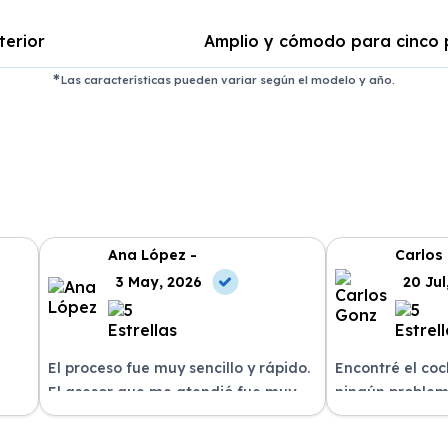
terior
Amplio y cómodo para cinco 
Las características pueden variar según el modelo y año.
Ana López -
Carlos
3 May, 2026
20 Jul
El proceso fue muy sencillo y rápido.
Encontré el co
El asesor que me atendió fue muy
ningún problem
amable y me explicó todo con
del equipo. La 
n
claridad. La entrega del vehículo se
excelente, siem