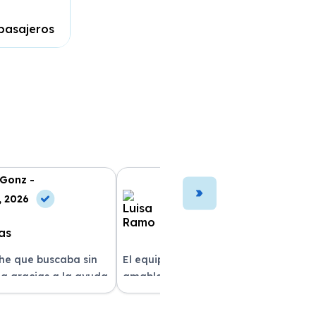
pasajeros
 Gonz -
Luisa Ramo -
, 2026
10 Jul, 2026
che que buscaba sin
El equipo fue muy profesional y
a gracias a la ayuda
amable durante todo el proceso. La
atención al cliente fue
entrega del vehículo fue rapidísima
pre estuvieron
y el coche estaba impecable. ¡Superó