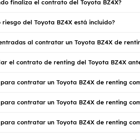
do finaliza el contrato del Toyota BZ4X?
se límite, puede haber un cargo adicional.
ato, puedes devolver el coche, renovarlo por uno nuevo
 riesgo del Toyota BZ4X está incluido?
io previamente acordado.
s disfrutar de un Toyota BZ4X con el seguro a todo rie
ntradas al contratar un Toyota BZ4X de renti
as cuotas mensuales.
ienes la ventaja de que no tendrás que pagar ningún ti
ar el contrato de renting del Toyota BZ4X ant
a el proveedor debido al resultado del estudio de viabi
 rescindir el contrato, pero puede haber penalizacio
 para contratar un Toyota BZ4X de renting com
tante revisar las condiciones del contrato y hablar co
 justificante de ingresos y, en algunos casos, una cons
 para contratar un Toyota BZ4X de renting c
nicial.
e la empresa, documentación financiera y, en algunos 
 para contratar un Toyota BZ4X de renting c
sa y un pago inicial.
 alta en el régimen de autónomos, justificante de ingr