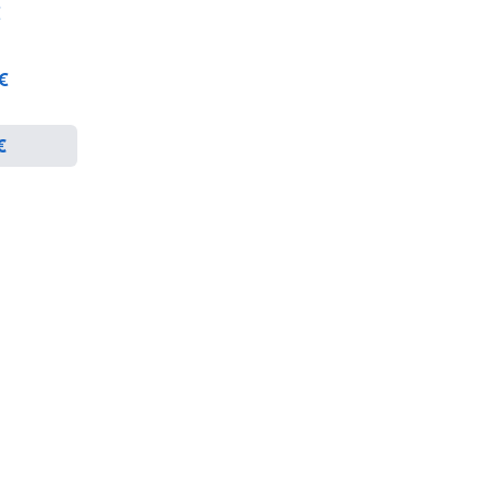
€
 €
€