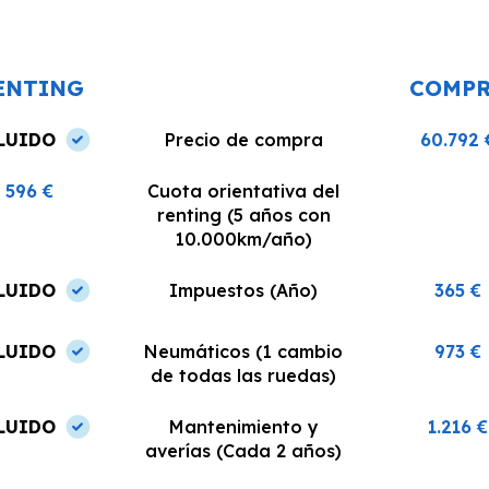
o un
realizó en el plazo acordado y el
dispuestos a re
coche estaba en perfectas
¡Recomiendo est
condiciones.
ENTING
COMP
LUIDO
Precio de compra
60.792 
596 €
Cuota orientativa del
renting (5 años con
10.000km/año)
LUIDO
Impuestos (Año)
365 €
LUIDO
Neumáticos (1 cambio
973 €
de todas las ruedas)
LUIDO
Mantenimiento y
1.216 €
averías (Cada 2 años)