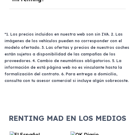
recorres menos, se te devolverá la parte
eres empresa, autónomo o particular, deberás
proporcional.
presentar cierta documentación (como DNI,
Sí, tus
familiares y amigos
pueden conducir
declaración de la renta, etc.). Una vez
tu coche de renting siempre y cuando tengan
aprobado, se firma el contrato y se abona la
un carnet de conducir válido. No hay
*1. Los precios incluidos en nuestra web son sin IVA. 2. Las
primera cuota. Si es necesario, puedes
restricciones específicas sobre quién puede
imágenes de los vehículos pueden no corresponder con el
solicitar un vehículo pre-entrega mientras
utilizar el vehículo, pero se recomienda revisar
modelo ofertado. 3. Las ofertas y precios de nuestros coches
esperas la llegada de tu coche contratado.
las condiciones del contrato para evitar
están sujetos a disponibilidad de las campañas de los
sorpresas.
proveedores. 4. Cambio de neumáticos obligatorios. 5. La
información de está página web no es vinculante hasta la
formalización del contrato. 6. Para entrega a domicilio,
consulta con tu asesor comercial si incluye algún sobrecoste.
RENTING MAD EN LOS MEDIOS