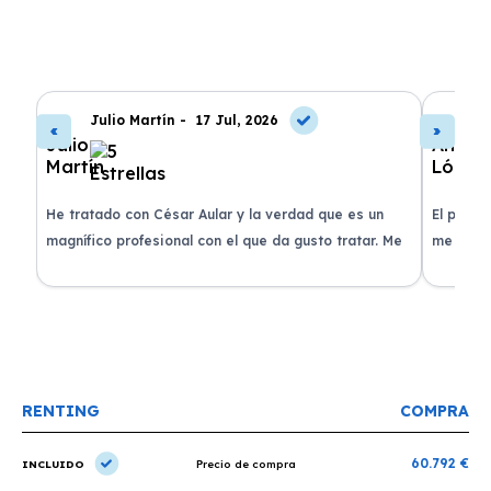
Julio Martín -
17 Jul, 2026
A
de
He tratado con César Aular y la verdad que es un
El proce
 que
magnífico profesional con el que da gusto tratar. Me
me atend
entregaron el coche en menos de 30 días. ¡Lo
claridad
o
recomiendo un montón, muchas gracias!
plazo ac
condicio
RENTING
COMPRA
60.792 €
INCLUIDO
Precio de compra