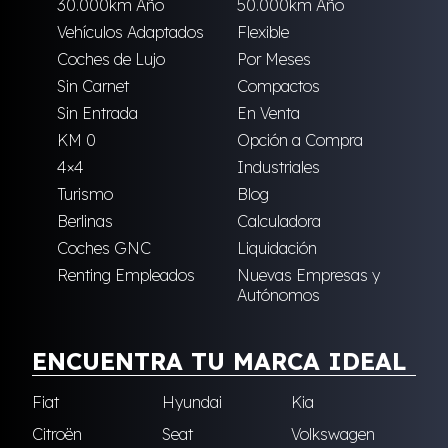
30.000km Año
50.000km Año
Vehículos Adaptados
Flexible
Coches de Lujo
Por Meses
Sin Carnet
Compactos
Sin Entrada
En Venta
KM 0
Opción a Compra
4×4
Industriales
Turismo
Blog
Berlinas
Calculadora
Coches GNC
Liquidación
Renting Empleados
Nuevas Empresas y
Autónomos
ENCUENTRA TU MARCA IDEAL
Fiat
Hyundai
Kia
Citroën
Seat
Volkswagen