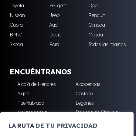
Toyota
Peugeot
Opel
Nissan
Jeep
Renault
Cupra
Audi
Omoda
BMW
Dacia
Mazda
Skoda
Ford
Todas las marcas
ENCUÉNTRANOS
Alcalá de Henares
Alcobendas
Algete
Coslada
Fuenlabrada
Leganés
Majadahonda
Robledo de Chavela
San Sebastián de los
Villalba
LA
RUTA
DE TU PRIVACIDAD
Reyes