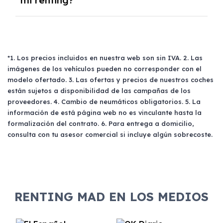
mi renting?
apoderado, balance de pérdidas y ganancias,
último impuesto de sociedades, resumen del
Sí, tus familiares y amigos pueden conducir tu
IVA del año anterior, trimestres del IVA del
coche de renting siempre y cuando posean un
año en curso, recibo bancario con el IBAN y
carné de conducir válido. No hay restricciones
*1. Los precios incluidos en nuestra web son sin IVA. 2. Las
titular, acta de titularidad real, escritura de
sobre quién puede utilizar el vehículo, aunque
imágenes de los vehículos pueden no corresponder con el
constitución y poderes de la empresa.
es recomendable revisar las condiciones
modelo ofertado. 3. Las ofertas y precios de nuestros coches
específicas del contrato antes de compartirlo
están sujetos a disponibilidad de las campañas de los
para evitar sorpresas.
proveedores. 4. Cambio de neumáticos obligatorios. 5. La
información de está página web no es vinculante hasta la
formalización del contrato. 6. Para entrega a domicilio,
consulta con tu asesor comercial si incluye algún sobrecoste.
RENTING MAD EN LOS MEDIOS