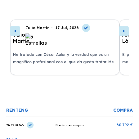
Julio Martín -
17 Jul, 2026
A
de
He tratado con César Aular y la verdad que es un
El proce
 que
magnífico profesional con el que da gusto tratar. Me
me atend
entregaron el coche en menos de 30 días. ¡Lo
claridad
o
recomiendo un montón, muchas gracias!
plazo ac
condicio
RENTING
COMPRA
60.792 €
INCLUIDO
Precio de compra