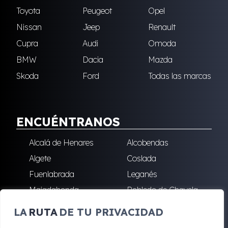
Toyota
Peugeot
Opel
Nissan
Jeep
Renault
Cupra
Audi
Omoda
BMW
Dacia
Mazda
Skoda
Ford
Todas las marcas
ENCUÉNTRANOS
Alcalá de Henares
Alcobendas
Algete
Coslada
Fuenlabrada
Leganés
Majadahonda
Robledo de Chavela
San Sebastián de los
Villalba
LA
RUTA
DE TU PRIVACIDAD
Reyes