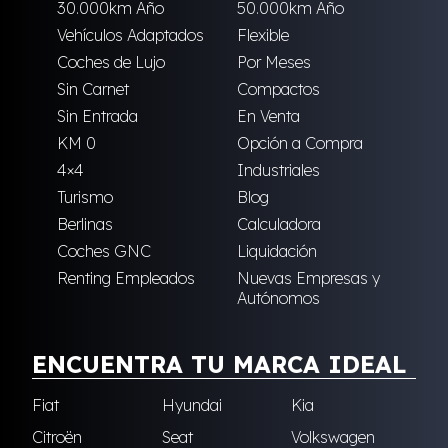
30.000km Año
50.000km Año
Vehículos Adaptados
Flexible
Coches de Lujo
Por Meses
Sin Carnet
Compactos
Sin Entrada
En Venta
KM 0
Opción a Compra
4×4
Industriales
Turismo
Blog
Berlinas
Calculadora
Coches GNC
Liquidación
Renting Empleados
Nuevas Empresas y
Autónomos
ENCUENTRA TU MARCA IDEAL
Fiat
Hyundai
Kia
Citroën
Seat
Volkswagen