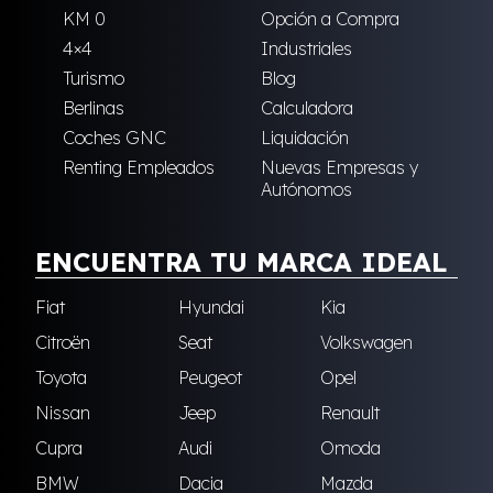
KM 0
Opción a Compra
4×4
Industriales
Turismo
Blog
Berlinas
Calculadora
Coches GNC
Liquidación
Renting Empleados
Nuevas Empresas y
Autónomos
ENCUENTRA TU MARCA IDEAL
Fiat
Hyundai
Kia
Citroën
Seat
Volkswagen
Toyota
Peugeot
Opel
Nissan
Jeep
Renault
Cupra
Audi
Omoda
BMW
Dacia
Mazda