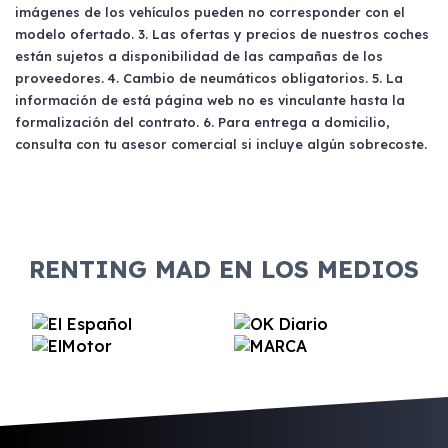
específicas sobre quién puede utilizar el
imágenes de los vehículos pueden no corresponder con el
presentar el acta de titularidad real y la
vehículo, pero se recomienda revisar las
modelo ofertado. 3. Las ofertas y precios de nuestros coches
escritura de constitución y poderes de la
condiciones del contrato para evitar
están sujetos a disponibilidad de las campañas de los
empresa.
sorpresas.
proveedores. 4. Cambio de neumáticos obligatorios. 5. La
información de está página web no es vinculante hasta la
formalización del contrato. 6. Para entrega a domicilio,
consulta con tu asesor comercial si incluye algún sobrecoste.
RENTING MAD EN LOS MEDIOS