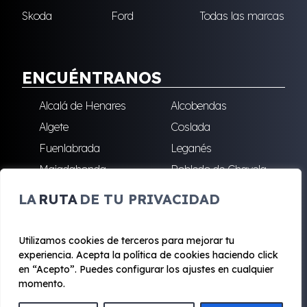
Skoda
Ford
Todas las marcas
ENCUÉNTRANOS
Alcalá de Henares
Alcobendas
Algete
Coslada
Fuenlabrada
Leganés
Majadahonda
Robledo de Chavela
San Sebastián de los
Villalba
LA
RUTA
DE TU PRIVACIDAD
Reyes
Utilizamos cookies de terceros para mejorar tu
experiencia. Acepta la política de cookies haciendo click
© 2020 - 2026 Renting Mad
en “Acepto”. Puedes configurar los ajustes en cualquier
Aviso legal y Privacidad
|
Política de cookies
|
Términos
momento.