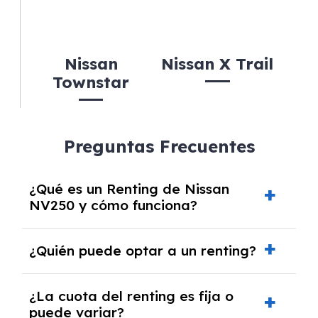
Nissan
Nissan X Trail
Townstar
Preguntas Frecuentes
¿Qué es un Renting de Nissan
NV250 y cómo funciona?
El
Renting de Nissan NV250
es una modalidad
¿Quién puede optar a un renting?
de alquiler a medio o largo plazo que permite
disfrutar de este vehículo sin necesidad de
El
renting
está disponible para
particulares
,
¿La cuota del renting es fija o
adquirirlo en propiedad. Incluye todos los
autónomos
puede variar?
y
empresas
. Los particulares
gastos asociados al uso del coche, como las