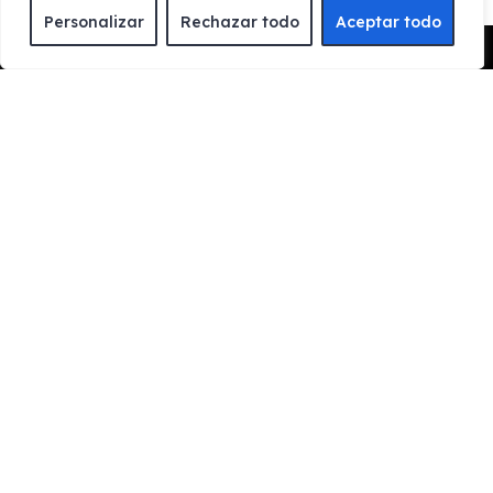
Personalizar
Rechazar todo
Aceptar todo
Pedir Presupuesto
CONTACTA CON NOSOTROS
Rellena el formulario de contacto, llámanos o
contacta con nosotros por whatsapp para informarte
de los trámites necesarios y resolver tus dudas
DISFRUTA TU VEHÍCULO
Una vez nos aportes la documentación para el
estudio de viabilidad, procederemos a reservar tu
coche sin ningún compromiso.