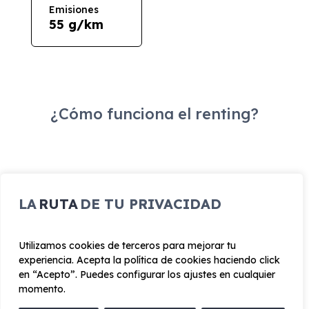
Emisiones
55 g/km
¿Cómo funciona el renting?
ENCUENTRA TU FAVORITO
LA
RUTA
DE TU PRIVACIDAD
Escoge el vehículo de renting que quieres para
conocer toda la información y características del
Utilizamos cookies de terceros para mejorar tu
vehículo.
experiencia. Acepta la política de cookies haciendo click
en “Acepto”. Puedes configurar los ajustes en cualquier
momento.