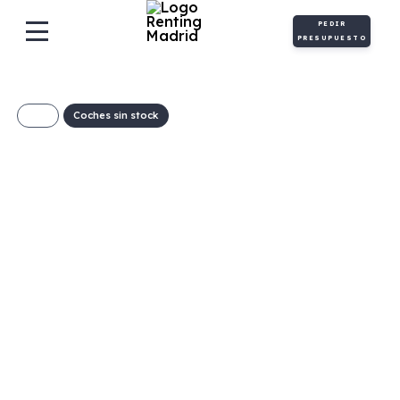
PEDIR
PRESUPUESTO
Coches sin stock
Yamaha RAYZR
123€/Mes
Desde:
+ IVA
Gasolina
Manual
8cv
C
55g/Km
2,1l/100km