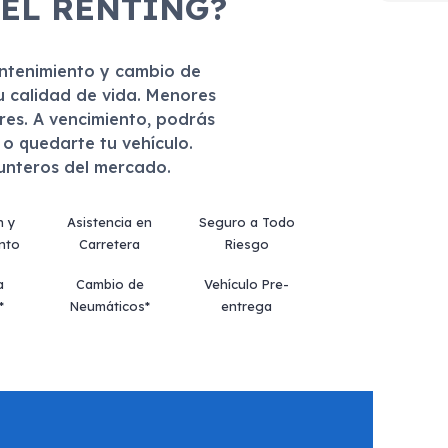
 EL RENTING?
antenimiento y cambio de
u calidad de vida. Menores
eres. A vencimiento, podrás
r o quedarte tu vehículo.
punteros del mercado.
n y
Asistencia en
Seguro a Todo
nto
Carretera
Riesgo
a
Cambio de
Vehículo Pre-
*
Neumáticos*
entrega