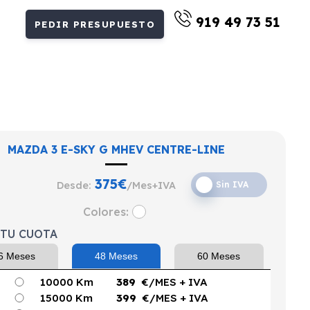
919 49 73 51
PEDIR PRESUPUESTO
MAZDA 3 E-SKY G MHEV CENTRE-LINE
375
€
Desde:
/Mes+IVA
Sin IVA
Colores:
 TU CUOTA
6 Meses
48 Meses
60 Meses
10000 Km
389
€/MES
+ IVA
15000 Km
399
€/MES
+ IVA