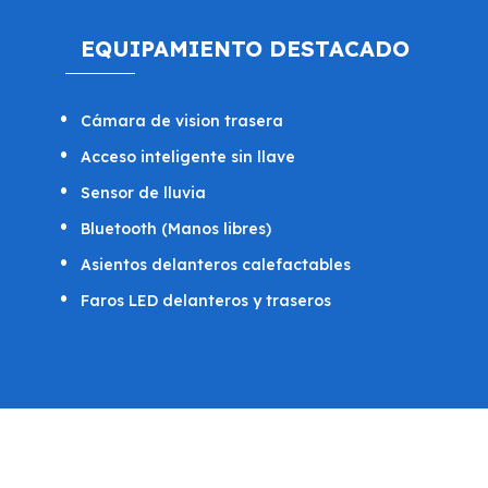
EQUIPAMIENTO DESTACADO
Cámara de vision trasera
Ac­ce­so in­te­li­gen­te sin lla­ve
Sen­sor de llu­via
Blue­tooth (Ma­nos li­b­res)
Asientos delanteros calefactables
Faros LED delanteros y traseros