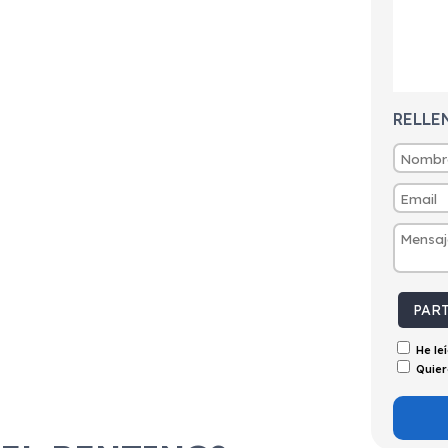
tintivo
Puertas
Emisiones
Consumo
ECO
5
135g/Km
5,9l/100km
RELLE
PAR
He le
Quier