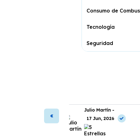
Consumo de Combust
Tecnología
Seguridad
ura Vega -
Julio Martín -
2 Jun, 2026
17 Jun, 2026