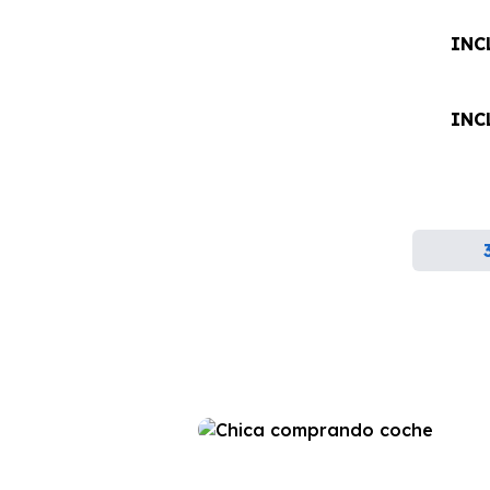
INC
INC