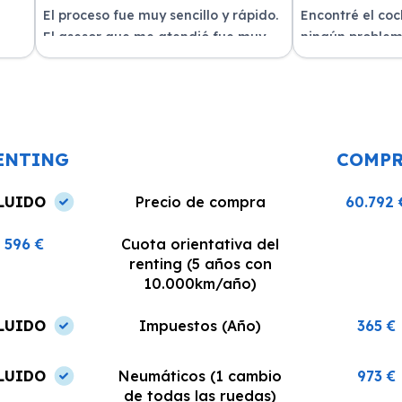
El proceso fue muy sencillo y rápido.
Encontré el co
El asesor que me atendió fue muy
ningún problem
amable y me explicó todo con
del equipo. La 
n
claridad. La entrega del vehículo se
excelente, siem
o un
realizó en el plazo acordado y el
dispuestos a re
coche estaba en perfectas
¡Recomiendo est
condiciones.
ENTING
COMP
LUIDO
Precio de compra
60.792 
596 €
Cuota orientativa del
renting (5 años con
10.000km/año)
LUIDO
Impuestos (Año)
365 €
LUIDO
Neumáticos (1 cambio
973 €
de todas las ruedas)