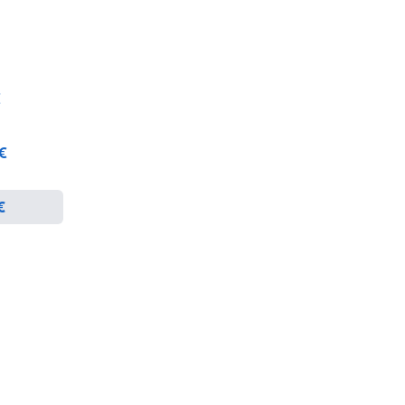
€
 €
€