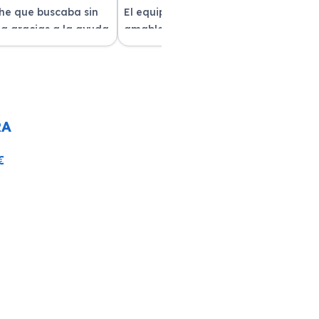
che que buscaba sin
El equipo fue muy profesional y
a gracias a la ayuda
amable durante todo el proceso. La
atención al cliente fue
entrega del vehículo fue rapidísima
pre estuvieron
y el coche estaba impecable. ¡Superó
solver mis dudas.
mis expectativas! Quedé muy
e servicio!
satisfecha con la atención recibida.
RA
€