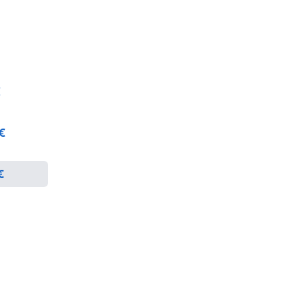
€
 €
€