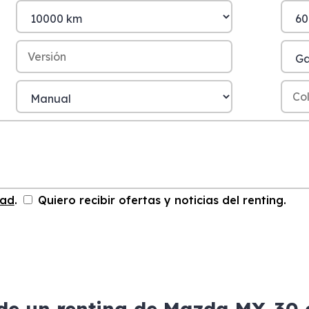
dad
.
Quiero recibir ofertas y noticias del renting.
 de un renting de Mazda MX-30 