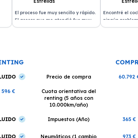
El proceso fue muy sencillo y rápido.
Encontré el co
El asesor que me atendió fue muy
ningún problem
amable y me explicó todo con
del equipo. La 
n
claridad. La entrega del vehículo se
excelente, siem
o un
realizó en el plazo acordado y el
dispuestos a re
coche estaba en perfectas
¡Recomiendo est
condiciones.
ENTING
COMP
LUIDO
Precio de compra
60.792 
596 €
Cuota orientativa del
renting (5 años con
10.000km/año)
LUIDO
Impuestos (Año)
365 €
LUIDO
Neumáticos (1 cambio
973 €