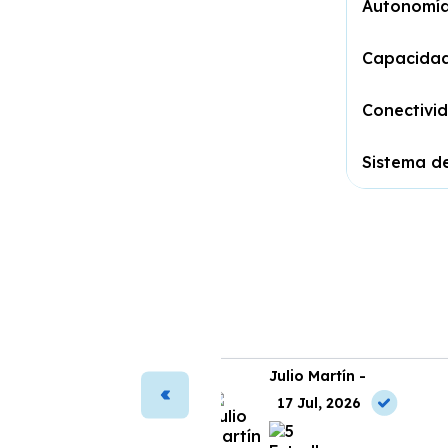
Autonomí
Capacida
Conectivi
Sistema d
ura Vega -
Julio Martín -
2 Jul, 2026
17 Jul, 2026