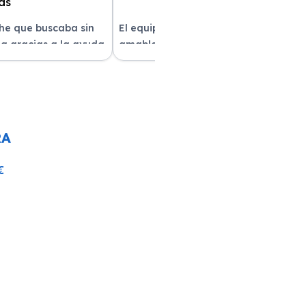
che que buscaba sin
El equipo fue muy profesional y
a gracias a la ayuda
amable durante todo el proceso. La
atención al cliente fue
entrega del vehículo fue rapidísima
pre estuvieron
y el coche estaba impecable. ¡Superó
solver mis dudas.
mis expectativas! Quedé muy
e servicio!
satisfecha con la atención recibida.
RA
€