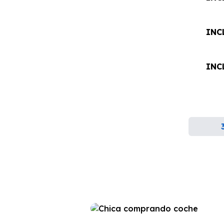
INC
INC