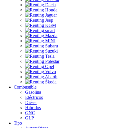
Combustible
Gasolina
Eléctricos
Diésel
Híbridos
GNC
GLP
Tipo