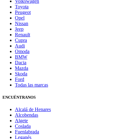
Volkswagen
Toyota
Peugeot
Opel
Nissan
Jeep
Renault
Cupra
Audi
Omoda
BMW
Dacia
Mazda
Skoda
Ford
Todas las marcas
ENCUÉNTRANOS
Alcalá de Henares
Alcobendas
Algete
Coslada
Fuenlabrada
Leganés