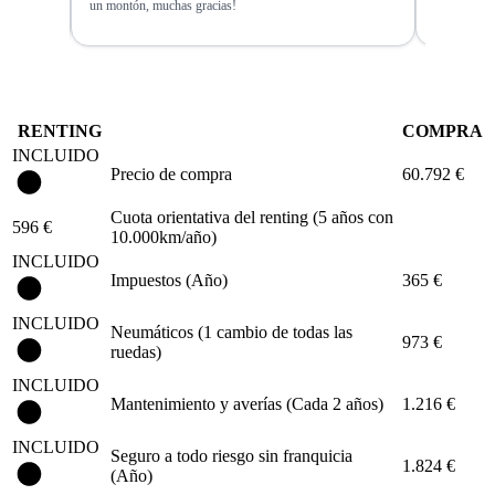
o a todos!
un montón, muchas gracias!
coche estab
RENTING
COMPRA
INCLUIDO
Precio de compra
60.792 €
Cuota orientativa del renting (5 años con
596 €
10.000km/año)
INCLUIDO
Impuestos (Año)
365 €
INCLUIDO
Neumáticos (1 cambio de todas las
973 €
ruedas)
INCLUIDO
Mantenimiento y averías (Cada 2 años)
1.216 €
INCLUIDO
Seguro a todo riesgo sin franquicia
1.824 €
(Año)