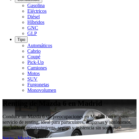
Gasolina
Eléctricos
Diésel
Híbridos
GNC
GLP
Tipo
Automáticos
Cabrio
Coupé
Pick-Up
Camiones
Motos
SUV
Furgonetas
Monovolumen
Renting de Mazda 6 en Madrid
Conduce un Mazda 6 sin preocupaciones en Madrid con nuestro
servicio de renting, ideal para particulares, empresas y autónomos,
que incluye mantenimiento, seguro y asistencia sin sorpresas.
Inicio
-
Mazda
-
Mazda 6