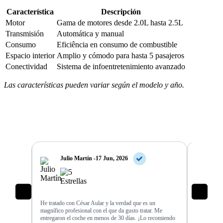
Característica
Descripción
Motor
Gama de motores desde 2.0L hasta 2.5L
Transmisión
Automática y manual
Consumo
Eficiência en consumo de combustible
Espacio interior
Amplio y cómodo para hasta 5 pasajeros
Conectividad
Sistema de infoentretenimiento avanzado
Las características pueden variar según el modelo y año.
Julio Martín -
17 Jun, 2026
An
 de
He tratado con César Aular y la verdad que es un
El proceso 
 que me
magnífico profesional con el que da gusto tratar. Me
atendió fue
rar el
entregaron el coche en menos de 30 días. ¡Lo recomiendo
entrega del 