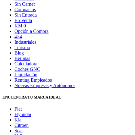
Sin Carnet
Compactos
Sin Entrada
En Venta
KM 0
Opción a Compra
4×4
Industriales
Turismo
Blog
Berlinas
Calculadora
Coches GNC
Liquidación
Renting Empleados
Nuevas Empresas y Autónomos
ENCUENTRA TU MARCA IDEAL
Fiat
Hyundai
Kia
Citroën
Seat