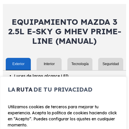
EQUIPAMIENTO MAZDA 3
2.5L E-SKY G MHEV PRIME-
LINE (MANUAL)
Exterior
Interior
Tecnología
Seguridad
Luces de largo alcance LED
Pintura pastel
LA
RUTA
DE TU PRIVACIDAD
Llantas de aleación ligera
Luces de freno LED
Utilizamos cookies de terceros para mejorar tu
Luces de cruce LED
experiencia. Acepta la política de cookies haciendo click
en “Acepto”. Puedes configurar los ajustes en cualquier
SoulRed Crystal metalizado
momento.