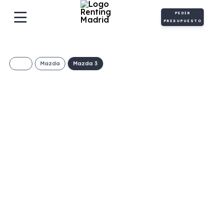
PEDIR
PRESUPUESTO
Mazda
Mazda 3
MAZDA 3 2.5L E-
SKY G MHEV
PRIME-LINE
(MANUAL)
330€/Mes
Desde:
+ IVA