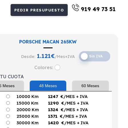
919 49 73 51
PEDIR PRESUPUESTO
PORSCHE MACAN 265KW
1.121
€
Desde:
/Mes+IVA
Sin IVA
Colores:
 TU CUOTA
6 Meses
48 Meses
60 Meses
10000 Km
1247
€/MES
+ IVA
15000 Km
1290
€/MES
+ IVA
20000 Km
1324
€/MES
+ IVA
25000 Km
1371
€/MES
+ IVA
30000 Km
1420
€/MES
+ IVA
km