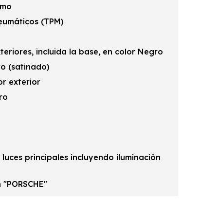
omo
neumáticos (TPM)
teriores, incluida la base, en color Negro
ro (satinado)
or exterior
ro
 luces principales incluyendo iluminación
ón "PORSCHE"