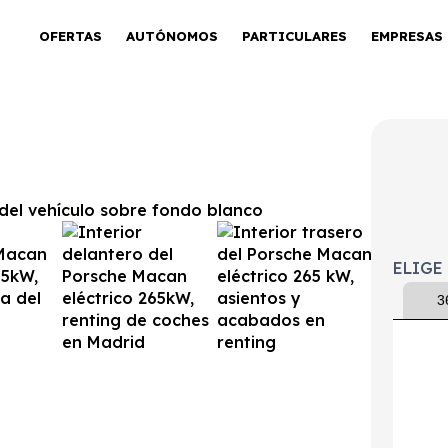
OFERTAS
AUTÓNOMOS
PARTICULARES
EMPRESAS
265kW
ELIGE
3
tintivo
Puertas
Emisiones
Consumo
0
5
0g/Km
17kWh/100