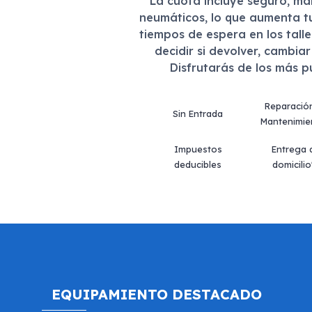
La cuota incluye seguro, m
neumáticos, lo que aumenta t
tiempos de espera en los tall
decidir si devolver, cambia
Disfrutarás de los más 
Reparació
Sin Entrada
Mantenimie
Impuestos
Entrega 
deducibles
domicilio
EQUIPAMIENTO DESTACADO