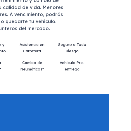
antenimiento y cambio de
u calidad de vida. Menores
eres. A vencimiento, podrás
r o quedarte tu vehículo.
punteros del mercado.
n y
Asistencia en
Seguro a Todo
nto
Carretera
Riesgo
a
Cambio de
Vehículo Pre-
*
Neumáticos*
entrega