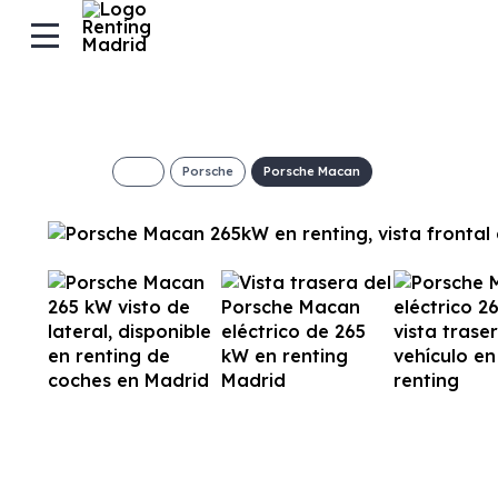
Porsche
Porsche Macan
Porsche Macan 
€/Mes
Desde:
+ IVA
Combustible
Transmisión
Motor
Dis
Eléctrico
Automático
360cv