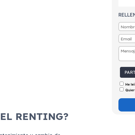
RELLE
PAR
He le
Quier
 EL RENTING?