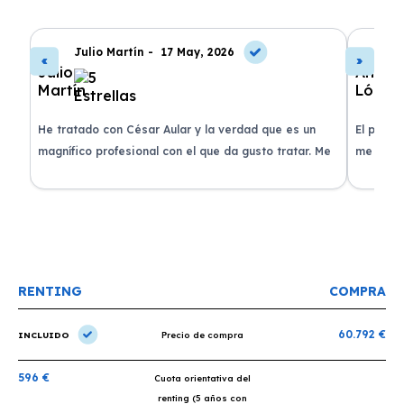
Julio Martín -
17 May, 2026
A
de
He tratado con César Aular y la verdad que es un
El proce
 que
magnífico profesional con el que da gusto tratar. Me
me atend
entregaron el coche en menos de 30 días. ¡Lo
claridad
o
recomiendo un montón, muchas gracias!
plazo ac
condicio
RENTING
COMPRA
60.792 €
INCLUIDO
Precio de compra
596 €
Cuota orientativa del
renting (5 años con