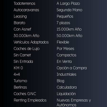
Todoterrenos
A Largo Plazo
Autocaravanas
Segunda Mano
Leasing
Pequeños
Barato
7 plazas
Con Asnef
15.000km Año
30.000km Año
50.000km Año
Vehículos Adaptados
Flexible
Coches de Lujo
Por Meses
Sin Carnet
Compactos
Sin Entrada
En Venta
KM 0
Opción a Compra
4×4
Industriales
Turismo
Blog
Berlinas
Calculadora
Coches GNC
Liquidación
Renting Empleados
Nuevas Empresas y
Autónomos