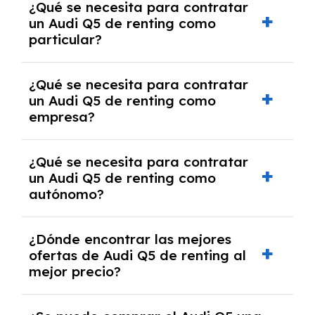
¿Qué se necesita para contratar
pero puede haber penalizaciones por
un Audi Q5 de renting como
cancelación anticipada. Es importante revisar
particular?
las condiciones del contrato y hablar con un
experto que te asesore.
Se requiere DNI/NIE, justificante de ingresos
¿Qué se necesita para contratar
y, en algunos casos, una consulta de solvencia
un Audi Q5 de renting como
crediticia y un pago inicial.
empresa?
Necesitarás el CIF de la empresa,
¿Qué se necesita para contratar
documentación financiera y, en algunos
un Audi Q5 de renting como
casos, un informe de solvencia de la empresa
autónomo?
y un pago inicial.
Se necesita DNI/NIE, alta en el régimen de
¿Dónde encontrar las mejores
autónomos, justificante de ingresos y, en
ofertas de Audi Q5 de renting al
algunos casos, un informe fiscal y un pago
mejor precio?
inicial.
En nuestra página web podrás encontrar las