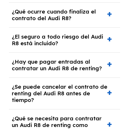
El número de kilómetros está limitado por el
¿Qué ocurre cuando finaliza el
contrato y puede variar entre 10,000 y
contrato del Audi R8?
30,000 km anuales. Si excedes ese límite,
puede haber un cargo adicional.
Al finalizar el contrato, puedes devolver el
¿El seguro a todo riesgo del Audi
coche, renovarlo por uno nuevo o, en algunos
R8 está incluido?
casos, comprarlo a un precio previamente
acordado.
Con el renting podrás disfrutar de un Audi R8
¿Hay que pagar entradas al
con el seguro a todo riesgo sin franquicia
contratar un Audi R8 de renting?
incluido dentro de las cuotas mensuales.
No, con el renting tienes la ventaja de que no
¿Se puede cancelar el contrato de
tendrás que pagar ningún tipo de entrada
renting del Audi R8 antes de
salvo en casos que lo exija el proveedor
tiempo?
debido al resultado del estudio de viabilidad
económica.
Generalmente, puedes rescindir el contrato,
¿Qué se necesita para contratar
pero puede haber penalizaciones por
un Audi R8 de renting como
cancelación anticipada. Es importante revisar