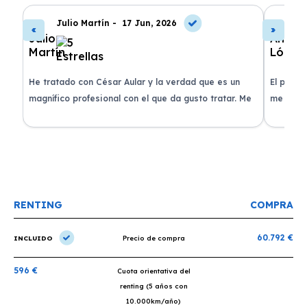
Julio Martín -
17 Jun, 2026
A
de
He tratado con César Aular y la verdad que es un
El proce
 que
magnífico profesional con el que da gusto tratar. Me
me atend
entregaron el coche en menos de 30 días. ¡Lo
claridad
o
recomiendo un montón, muchas gracias!
plazo ac
condicio
RENTING
COMPRA
60.792 €
INCLUIDO
Precio de compra
596 €
Cuota orientativa del
renting (5 años con
10.000km/año)