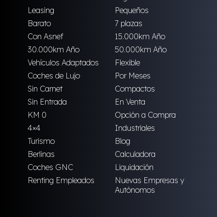
Leasing
Pequeños
Barato
7 plazas
Con Asnef
15.000km Año
30.000km Año
50.000km Año
Vehículos Adaptados
Flexible
Coches de Lujo
Por Meses
Sin Carnet
Compactos
Sin Entrada
En Venta
KM 0
Opción a Compra
4×4
Industriales
Turismo
Blog
Berlinas
Calculadora
Coches GNC
Liquidación
Renting Empleados
Nuevas Empresas y
Autónomos