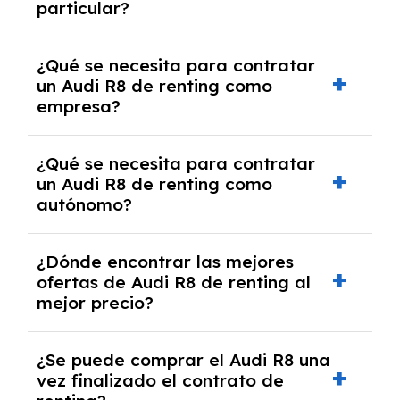
particular?
las condiciones del contrato y hablar con un
experto que te asesore.
Se requiere DNI/NIE, justificante de ingresos
¿Qué se necesita para contratar
y, en algunos casos, una consulta de solvencia
un Audi R8 de renting como
crediticia y un pago inicial.
empresa?
Necesitarás el CIF de la empresa,
¿Qué se necesita para contratar
documentación financiera y, en algunos
un Audi R8 de renting como
casos, un informe de solvencia de la empresa
autónomo?
y un pago inicial.
Se necesita DNI/NIE, alta en el régimen de
¿Dónde encontrar las mejores
autónomos, justificante de ingresos y, en
ofertas de Audi R8 de renting al
algunos casos, un informe fiscal y un pago
mejor precio?
inicial.
En nuestra página web podrás encontrar las
¿Se puede comprar el Audi R8 una
mejores ofertas de vehículos de renting con
vez finalizado el contrato de
todos los gastos incluidos y sin pagar