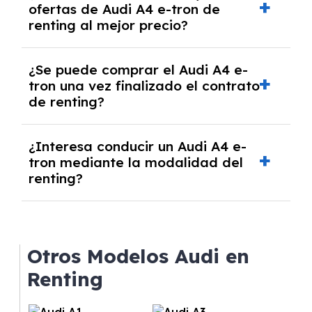
ofertas de Audi A4 e-tron de
algunos casos, un informe fiscal y un pago
renting al mejor precio?
inicial.
En nuestra página web podrás encontrar las
¿Se puede comprar el Audi A4 e-
mejores ofertas de vehículos de renting con
tron una vez finalizado el contrato
todos los gastos incluidos y sin pagar
de renting?
entradas.
Sí, en algunos casos, al final del contrato de
¿Interesa conducir un Audi A4 e-
renting se puede adquirir el coche. En este
tron mediante la modalidad del
caso tendrán que analizar los años, la
renting?
cantidad de kilómetros recorridos y el coste
del mercado actual.
El renting puede ser ventajoso si prefieres una
cuota fija mensual, sin preocuparte de
mantenimiento, seguro o depreciación, y si te
Otros Modelos Audi en
gusta cambiar de coche cada pocos años.
Renting