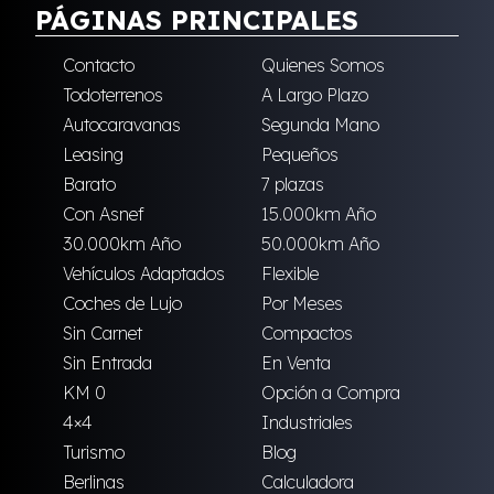
PÁGINAS PRINCIPALES
Contacto
Quienes Somos
Todoterrenos
A Largo Plazo
Autocaravanas
Segunda Mano
Leasing
Pequeños
Barato
7 plazas
Con Asnef
15.000km Año
30.000km Año
50.000km Año
Vehículos Adaptados
Flexible
Coches de Lujo
Por Meses
Sin Carnet
Compactos
Sin Entrada
En Venta
KM 0
Opción a Compra
4×4
Industriales
Turismo
Blog
Berlinas
Calculadora