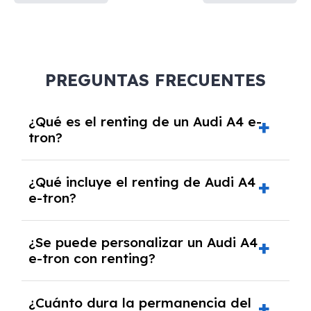
PREGUNTAS FRECUENTES
¿Qué es el renting de un Audi A4 e-
tron?
El renting de un Audi A4 e-tron es un contrato
¿Qué incluye el renting de Audi A4
de alquiler a largo plazo en el que pagas una
e-tron?
cuota mensual fija por el uso del coche
durante un periodo determinado,
El renting incluye el uso y disfrute del coche,
generalmente entre 2 y 5 años.
¿Se puede personalizar un Audi A4
seguro a todo riesgo, mantenimiento,
e-tron con renting?
reparaciones, impuestos, asistencia en
carretera y gestión de la documentación.
Sí, puedes personalizar el coche con ciertas
¿Cuánto dura la permanencia del
opciones y equipamiento adicional, siempre y