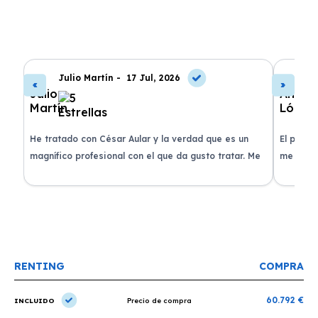
Julio Martín -
17 Jul, 2026
A
de
He tratado con César Aular y la verdad que es un
El proce
 que
magnífico profesional con el que da gusto tratar. Me
me atend
entregaron el coche en menos de 30 días. ¡Lo
claridad
o
recomiendo un montón, muchas gracias!
plazo ac
condicio
RENTING
COMPRA
60.792 €
INCLUIDO
Precio de compra