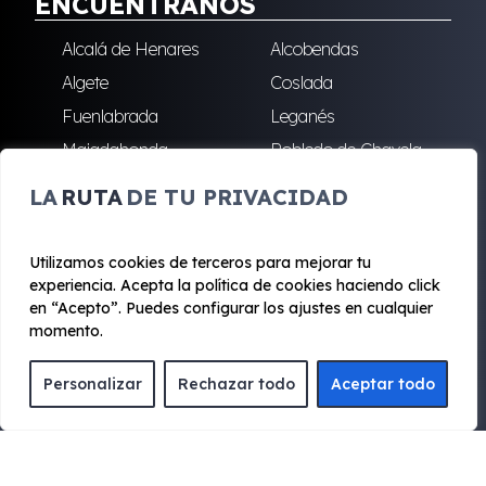
ENCUÉNTRANOS
Alcalá de Henares
Alcobendas
Algete
Coslada
Fuenlabrada
Leganés
Majadahonda
Robledo de Chavela
San Sebastián de los
Villalba
LA
RUTA
DE TU PRIVACIDAD
Reyes
Utilizamos cookies de terceros para mejorar tu
experiencia. Acepta la política de cookies haciendo click
© 2020 - 2026 Renting Mad
en “Acepto”. Puedes configurar los ajustes en cualquier
Aviso legal y Privacidad
|
Política de cookies
|
Términos
momento.
Personalizar
Rechazar todo
Aceptar todo