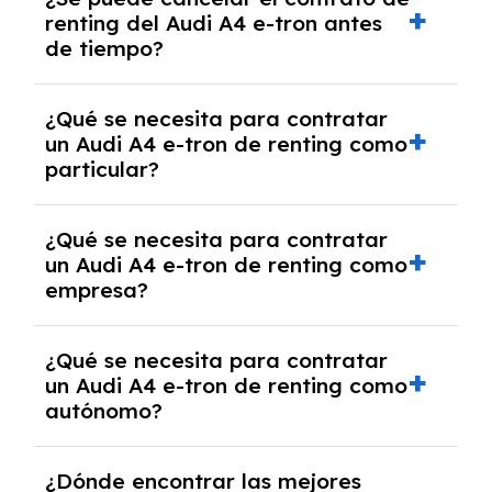
tendrás que pagar ningún tipo de entrada
renting del Audi A4 e-tron antes
salvo en casos que lo exija el proveedor
de tiempo?
debido al resultado del estudio de viabilidad
económica.
Generalmente, puedes rescindir el contrato,
¿Qué se necesita para contratar
pero puede haber penalizaciones por
un Audi A4 e-tron de renting como
cancelación anticipada. Es importante revisar
particular?
las condiciones del contrato y hablar con un
experto que te asesore.
Se requiere DNI/NIE, justificante de ingresos
¿Qué se necesita para contratar
y, en algunos casos, una consulta de solvencia
un Audi A4 e-tron de renting como
crediticia y un pago inicial.
empresa?
Necesitarás el CIF de la empresa,
¿Qué se necesita para contratar
documentación financiera y, en algunos
un Audi A4 e-tron de renting como
casos, un informe de solvencia de la empresa
autónomo?
y un pago inicial.
Se necesita DNI/NIE, alta en el régimen de
¿Dónde encontrar las mejores
autónomos, justificante de ingresos y, en