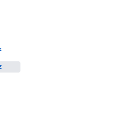
€
 €
€