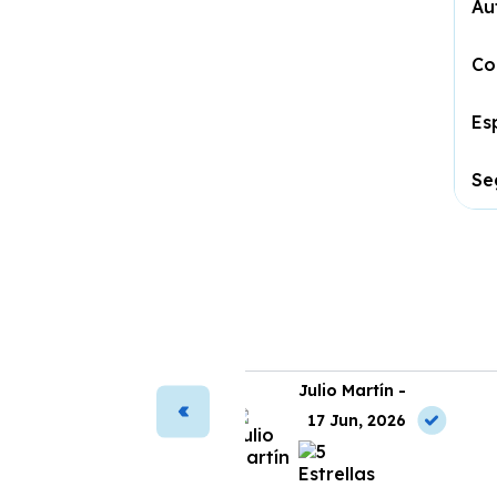
Au
Co
Es
Se
ura Vega -
Julio Martín -
2 Jul, 2026
17 Jun, 2026