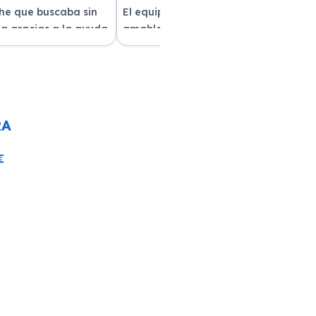
che que buscaba sin
El equipo fue muy profesional y
a gracias a la ayuda
amable durante todo el proceso. La
atención al cliente fue
entrega del vehículo fue rapidísima
pre estuvieron
y el coche estaba impecable. ¡Superó
solver mis dudas.
mis expectativas! Quedé muy
e servicio!
satisfecha con la atención recibida.
RA
€