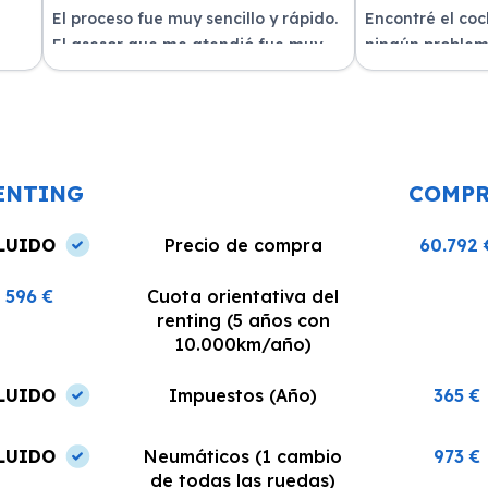
El proceso fue muy sencillo y rápido.
Encontré el co
El asesor que me atendió fue muy
ningún problem
amable y me explicó todo con
del equipo. La 
n
claridad. La entrega del vehículo se
excelente, siem
o un
realizó en el plazo acordado y el
dispuestos a re
coche estaba en perfectas
¡Recomiendo est
condiciones.
ENTING
COMP
LUIDO
Precio de compra
60.792 
596 €
Cuota orientativa del
renting (5 años con
10.000km/año)
LUIDO
Impuestos (Año)
365 €
LUIDO
Neumáticos (1 cambio
973 €
de todas las ruedas)