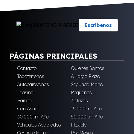
Escríbenos
PÁGINAS PRINCIPALES
Contacto
Quienes Somos
Todoterrenos
A Largo Plazo
Autocaravanas
Segunda Mano
Leasing
Pequeños
Barato
7 plazas
Con Asnef
15.000km Año
30.000km Año
50.000km Año
Vehículos Adaptados
Flexible
Coches de Lujo
Por Meses