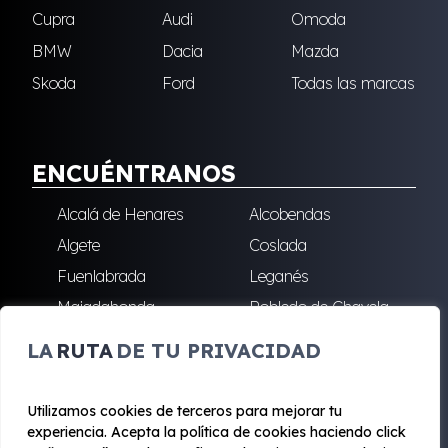
Cupra
Audi
Omoda
BMW
Dacia
Mazda
Skoda
Ford
Todas las marcas
ENCUÉNTRANOS
Alcalá de Henares
Alcobendas
Algete
Coslada
Fuenlabrada
Leganés
Majadahonda
Robledo de Chavela
San Sebastián de los
Villalba
LA
RUTA
DE TU PRIVACIDAD
Reyes
Utilizamos cookies de terceros para mejorar tu
experiencia. Acepta la política de cookies haciendo click