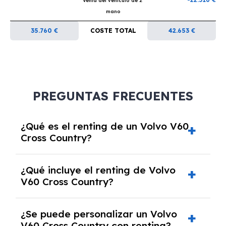
Venta del vehículo de 2ª
mano
35.760 €
COSTE TOTAL
42.653 €
PREGUNTAS FRECUENTES
¿Qué es el renting de un Volvo V60
Cross Country?
El renting de un Volvo V60 Cross Country es
¿Qué incluye el renting de Volvo
un contrato de alquiler a largo plazo en el que
V60 Cross Country?
pagas una cuota mensual fija por el uso del
coche durante un periodo determinado,
El renting incluye el uso y disfrute del coche,
generalmente entre 2 y 5 años.
¿Se puede personalizar un Volvo
seguro a todo riesgo, mantenimiento,
V60 Cross Country con renting?