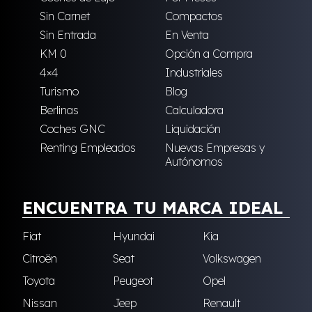
Sin Carnet
Compactos
Sin Entrada
En Venta
KM 0
Opción a Compra
4×4
Industriales
Turismo
Blog
Berlinas
Calculadora
Coches GNC
Liquidación
Renting Empleados
Nuevas Empresas y
Autónomos
ENCUENTRA TU MARCA IDEAL
Fiat
Hyundai
Kia
Citroën
Seat
Volkswagen
Toyota
Peugeot
Opel
Nissan
Jeep
Renault