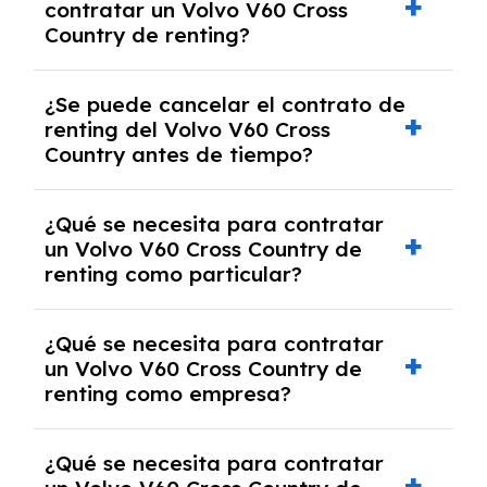
contratar un Volvo V60 Cross
riesgo sin franquicia incluido dentro de las
Country de renting?
cuotas mensuales.
No, con el renting tienes la ventaja de que no
¿Se puede cancelar el contrato de
tendrás que pagar ningún tipo de entrada
renting del Volvo V60 Cross
salvo en casos que lo exija el proveedor
Country antes de tiempo?
debido al resultado del estudio de viabilidad
económica.
Generalmente, puedes rescindir el contrato,
¿Qué se necesita para contratar
pero puede haber penalizaciones por
un Volvo V60 Cross Country de
cancelación anticipada. Es importante revisar
renting como particular?
las condiciones del contrato y hablar con un
experto que te asesore.
Se requiere DNI/NIE, justificante de ingresos
¿Qué se necesita para contratar
y, en algunos casos, una consulta de solvencia
un Volvo V60 Cross Country de
crediticia y un pago inicial.
renting como empresa?
Necesitarás el CIF de la empresa,
¿Qué se necesita para contratar
documentación financiera y, en algunos