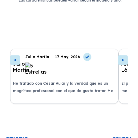
Las características pueden variar según el modelo y año.
Julio Martín -
17 May, 2026
A
de
He tratado con César Aular y la verdad que es un
El proce
 que
magnífico profesional con el que da gusto tratar. Me
me atend
entregaron el coche en menos de 30 días. ¡Lo
claridad
o
recomiendo un montón, muchas gracias!
plazo ac
condicio