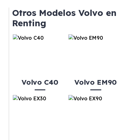
mantenimiento, seguro o depreciación, y si te
Otros Modelos Volvo en
gusta cambiar de coche cada pocos años.
Renting
Volvo C40
Volvo EM90