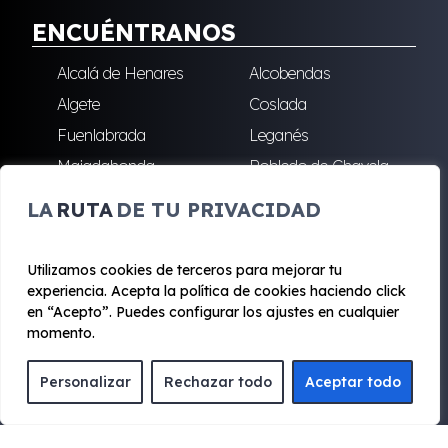
ENCUÉNTRANOS
Alcalá de Henares
Alcobendas
Algete
Coslada
Fuenlabrada
Leganés
Majadahonda
Robledo de Chavela
San Sebastián de los
Villalba
LA
RUTA
DE TU PRIVACIDAD
Reyes
Utilizamos cookies de terceros para mejorar tu
experiencia. Acepta la política de cookies haciendo click
© 2020 - 2026 Renting Mad
en “Acepto”. Puedes configurar los ajustes en cualquier
Aviso legal y Privacidad
|
Política de cookies
|
Términos
momento.
Personalizar
Rechazar todo
Aceptar todo