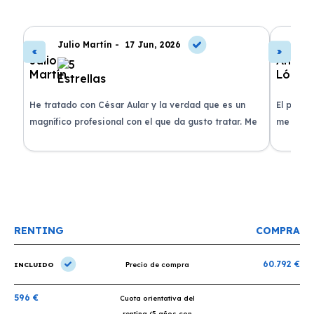
Julio Martín -
17 Jun, 2026
A
de
He tratado con César Aular y la verdad que es un
El proce
 que
magnífico profesional con el que da gusto tratar. Me
me atend
entregaron el coche en menos de 30 días. ¡Lo
claridad
o
recomiendo un montón, muchas gracias!
plazo ac
condicio
RENTING
COMPRA
60.792 €
INCLUIDO
Precio de compra
596 €
Cuota orientativa del
renting (5 años con