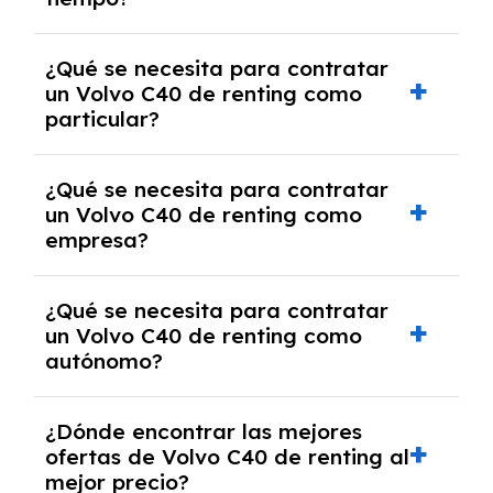
debido al resultado del estudio de viabilidad
económica.
Generalmente, puedes rescindir el contrato,
¿Qué se necesita para contratar
pero puede haber penalizaciones por
un Volvo C40 de renting como
cancelación anticipada. Es importante revisar
particular?
las condiciones del contrato y hablar con un
experto que te asesore.
Se requiere DNI/NIE, justificante de ingresos
¿Qué se necesita para contratar
y, en algunos casos, una consulta de solvencia
un Volvo C40 de renting como
crediticia y un pago inicial.
empresa?
Necesitarás el CIF de la empresa,
¿Qué se necesita para contratar
documentación financiera y, en algunos
un Volvo C40 de renting como
casos, un informe de solvencia de la empresa
autónomo?
y un pago inicial.
Se necesita DNI/NIE, alta en el régimen de
¿Dónde encontrar las mejores
autónomos, justificante de ingresos y, en
ofertas de Volvo C40 de renting al
algunos casos, un informe fiscal y un pago
mejor precio?
inicial.