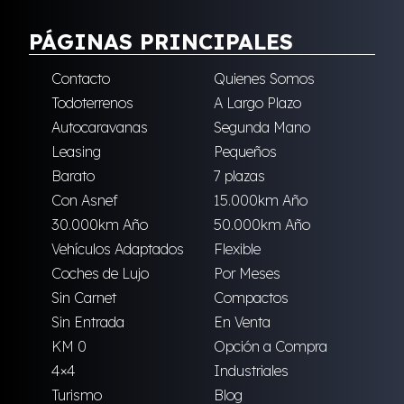
PÁGINAS PRINCIPALES
Contacto
Quienes Somos
Todoterrenos
A Largo Plazo
Autocaravanas
Segunda Mano
Leasing
Pequeños
Barato
7 plazas
Con Asnef
15.000km Año
30.000km Año
50.000km Año
Vehículos Adaptados
Flexible
Coches de Lujo
Por Meses
Sin Carnet
Compactos
Sin Entrada
En Venta
KM 0
Opción a Compra
4×4
Industriales
Turismo
Blog