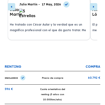
Julio Martín -
17 May, 2026
A
de
He tratado con César Aular y la verdad que es un
El proce
 que
magnífico profesional con el que da gusto tratar. Me
me atend
entregaron el coche en menos de 30 días. ¡Lo
claridad
o
recomiendo un montón, muchas gracias!
plazo ac
condicio
RENTING
COMPRA
60.792 €
INCLUIDO
Precio de compra
596 €
Cuota orientativa del
renting (5 años con
10.000km/año)