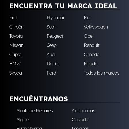
ENCUENTRA TU MARCA IDEAL
Fiat
Hyundai
Kia
Citroën
Seat
Volkswagen
Toyota
Peugeot
Opel
Nissan
Jeep
Renault
Cupra
Audi
Omoda
BMW
Dacia
Mazda
Skoda
Ford
Todas las marcas
ENCUÉNTRANOS
Alcalá de Henares
Alcobendas
Algete
Coslada
Fuenlabrada
Leganés