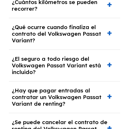
¿Cuántos kilómetros se pueden
renting, que normalmente varía entre 2 y 5
recorrer?
años.
El número de kilómetros está limitado por el
¿Qué ocurre cuando finaliza el
contrato y puede variar entre 10,000 y
contrato del Volkswagen Passat
30,000 km anuales. Si excedes ese límite,
Variant?
puede haber un cargo adicional.
Al finalizar el contrato, puedes devolver el
¿El seguro a todo riesgo del
coche, renovarlo por uno nuevo o, en algunos
Volkswagen Passat Variant está
casos, comprarlo a un precio previamente
incluido?
acordado.
Con el renting podrás disfrutar de un
¿Hay que pagar entradas al
Volkswagen Passat Variant con el seguro a
contratar un Volkswagen Passat
todo riesgo sin franquicia incluido dentro de
Variant de renting?
las cuotas mensuales.
No, con el renting tienes la ventaja de que no
¿Se puede cancelar el contrato de
tendrás que pagar ningún tipo de entrada
renting del Volkswagen Passat