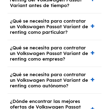
salvo en casos que lo exija el proveedor
Variant antes de tiempo?
debido al resultado del estudio de viabilidad
económica.
Generalmente, puedes rescindir el contrato,
¿Qué se necesita para contratar
pero puede haber penalizaciones por
un Volkswagen Passat Variant de
cancelación anticipada. Es importante revisar
renting como particular?
las condiciones del contrato y hablar con un
experto que te asesore.
Se requiere DNI/NIE, justificante de ingresos
¿Qué se necesita para contratar
y, en algunos casos, una consulta de solvencia
un Volkswagen Passat Variant de
crediticia y un pago inicial.
renting como empresa?
Necesitarás el CIF de la empresa,
¿Qué se necesita para contratar
documentación financiera y, en algunos
un Volkswagen Passat Variant de
casos, un informe de solvencia de la empresa
renting como autónomo?
y un pago inicial.
Se necesita DNI/NIE, alta en el régimen de
¿Dónde encontrar las mejores
autónomos, justificante de ingresos y, en
ofertas de Volkswagen Passat
algunos casos, un informe fiscal y un pago