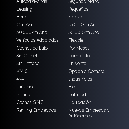
Autocaravanas
Segunda Mano
Leasing
Pequeños
Barato
7 plazas
Con Asnef
15.000km Año
30.000km Año
50.000km Año
Vehículos Adaptados
Flexible
Coches de Lujo
Por Meses
Sin Carnet
Compactos
Sin Entrada
En Venta
KM 0
Opción a Compra
4×4
Industriales
Turismo
Blog
Berlinas
Calculadora
Coches GNC
Liquidación
Renting Empleados
Nuevas Empresas y
Autónomos