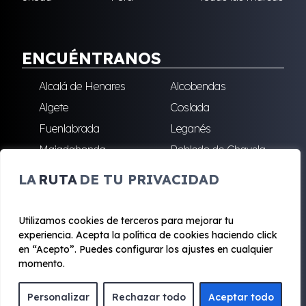
ENCUÉNTRANOS
Alcalá de Henares
Alcobendas
Algete
Coslada
Fuenlabrada
Leganés
Majadahonda
Robledo de Chavela
San Sebastián de los
Villalba
LA
RUTA
DE TU PRIVACIDAD
Reyes
Utilizamos cookies de terceros para mejorar tu
experiencia. Acepta la política de cookies haciendo click
© 2020 - 2026 Renting Mad
en “Acepto”. Puedes configurar los ajustes en cualquier
Aviso legal y Privacidad
|
Política de cookies
|
Términos
momento.
Personalizar
Rechazar todo
Aceptar todo