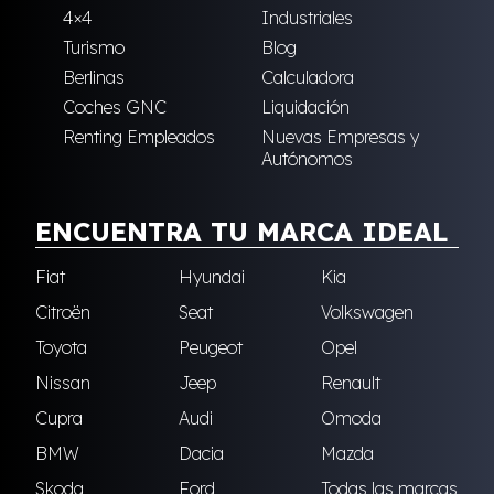
4×4
Industriales
Turismo
Blog
Berlinas
Calculadora
Coches GNC
Liquidación
Renting Empleados
Nuevas Empresas y
Autónomos
ENCUENTRA TU MARCA IDEAL
Fiat
Hyundai
Kia
Citroën
Seat
Volkswagen
Toyota
Peugeot
Opel
Nissan
Jeep
Renault
Cupra
Audi
Omoda
BMW
Dacia
Mazda
Skoda
Ford
Todas las marcas