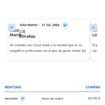
Julio Martín -
17 Jul, 2026
A
de
He tratado con César Aular y la verdad que es un
El proce
 que
magnífico profesional con el que da gusto tratar. Me
me atend
entregaron el coche en menos de 30 días. ¡Lo
claridad
o
recomiendo un montón, muchas gracias!
plazo ac
condicio
RENTING
COMPRA
60.792 €
INCLUIDO
Precio de compra