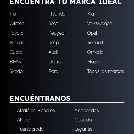
ENCUENTRA TU MARCA IDEAL
Fiat
Hyundai
Kia
Citroën
Seat
Volkswagen
Toyota
Peugeot
Opel
Nissan
Jeep
Renault
Cupra
Audi
Omoda
BMW
Dacia
Mazda
Skoda
Ford
Todas las marcas
ENCUÉNTRANOS
Alcalá de Henares
Alcobendas
Algete
Coslada
Fuenlabrada
Leganés