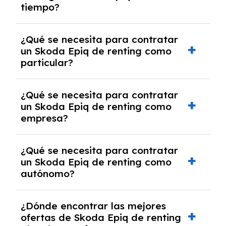
tiempo?
debido al resultado del estudio de viabilidad
económica.
Generalmente, puedes rescindir el contrato,
¿Qué se necesita para contratar
pero puede haber penalizaciones por
un Skoda Epiq de renting como
cancelación anticipada. Es importante revisar
particular?
las condiciones del contrato y hablar con un
experto que te asesore.
Se requiere DNI/NIE, justificante de ingresos
¿Qué se necesita para contratar
y, en algunos casos, una consulta de solvencia
un Skoda Epiq de renting como
crediticia y un pago inicial.
empresa?
Necesitarás el CIF de la empresa,
¿Qué se necesita para contratar
documentación financiera y, en algunos
un Skoda Epiq de renting como
casos, un informe de solvencia de la empresa
autónomo?
y un pago inicial.
Se necesita DNI/NIE, alta en el régimen de
¿Dónde encontrar las mejores
autónomos, justificante de ingresos y, en
ofertas de Skoda Epiq de renting
algunos casos, un informe fiscal y un pago