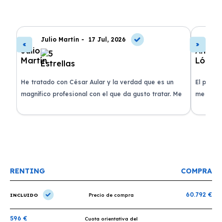
Julio Martín -
17 Jul, 2026
A
de
He tratado con César Aular y la verdad que es un
El proce
 que
magnífico profesional con el que da gusto tratar. Me
me atend
entregaron el coche en menos de 30 días. ¡Lo
claridad
o
recomiendo un montón, muchas gracias!
plazo ac
condicio
RENTING
COMPRA
60.792 €
INCLUIDO
Precio de compra
596 €
Cuota orientativa del