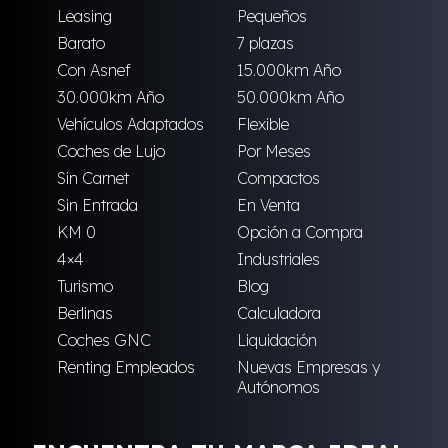
Leasing
Pequeños
Barato
7 plazas
Con Asnef
15.000km Año
30.000km Año
50.000km Año
Vehículos Adaptados
Flexible
Coches de Lujo
Por Meses
Sin Carnet
Compactos
Sin Entrada
En Venta
KM 0
Opción a Compra
4×4
Industriales
Turismo
Blog
Berlinas
Calculadora
Coches GNC
Liquidación
Renting Empleados
Nuevas Empresas y
Autónomos