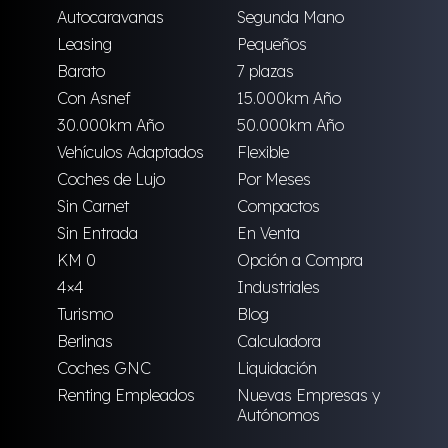
Autocaravanas
Segunda Mano
Leasing
Pequeños
Barato
7 plazas
Con Asnef
15.000km Año
30.000km Año
50.000km Año
Vehículos Adaptados
Flexible
Coches de Lujo
Por Meses
Sin Carnet
Compactos
Sin Entrada
En Venta
KM 0
Opción a Compra
4×4
Industriales
Turismo
Blog
Berlinas
Calculadora
Coches GNC
Liquidación
Renting Empleados
Nuevas Empresas y
Autónomos