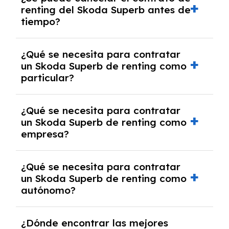
tendrás que pagar ningún tipo de entrada
renting del Skoda Superb antes de
salvo en casos que lo exija el proveedor
tiempo?
debido al resultado del estudio de viabilidad
económica.
Generalmente, puedes rescindir el contrato,
¿Qué se necesita para contratar
pero puede haber penalizaciones por
un Skoda Superb de renting como
cancelación anticipada. Es importante revisar
particular?
las condiciones del contrato y hablar con un
experto que te asesore.
Se requiere DNI/NIE, justificante de ingresos
¿Qué se necesita para contratar
y, en algunos casos, una consulta de solvencia
un Skoda Superb de renting como
crediticia y un pago inicial.
empresa?
Necesitarás el CIF de la empresa,
¿Qué se necesita para contratar
documentación financiera y, en algunos
un Skoda Superb de renting como
casos, un informe de solvencia de la empresa
autónomo?
y un pago inicial.
Se necesita DNI/NIE, alta en el régimen de
¿Dónde encontrar las mejores
autónomos, justificante de ingresos y, en