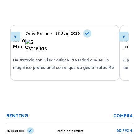
Julio Martín -
17 Jun, 2026
A
de
He tratado con César Aular y la verdad que es un
El proce
 que
magnífico profesional con el que da gusto tratar. Me
me atend
entregaron el coche en menos de 30 días. ¡Lo
claridad
o
recomiendo un montón, muchas gracias!
plazo ac
condicio
RENTING
COMPRA
60.792 €
INCLUIDO
Precio de compra