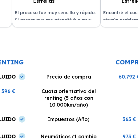
El proceso fue muy sencillo y rápido.
Encontré el co
El asesor que me atendió fue muy
ningún problem
amable y me explicó todo con
del equipo. La 
n
claridad. La entrega del vehículo se
excelente, siem
o un
realizó en el plazo acordado y el
dispuestos a re
coche estaba en perfectas
¡Recomiendo est
condiciones.
ENTING
COMP
LUIDO
Precio de compra
60.792 
596 €
Cuota orientativa del
renting (5 años con
10.000km/año)
LUIDO
Impuestos (Año)
365 €
LUIDO
Neumáticos (1 cambio
973 €