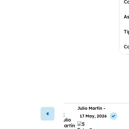
C
As
T
Co
ura Vega -
Julio Martín -
2 May, 2026
17 May, 2026