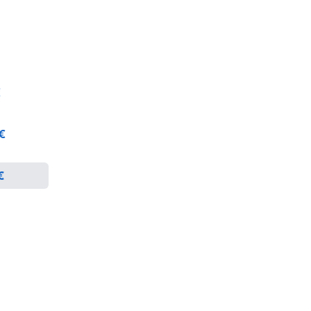
€
 €
€