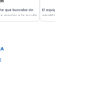
che que buscaba sin
El equipo fue muy profesional y
a gracias a la ayuda
amable durante todo el proceso. La
atención al cliente fue
entrega del vehículo fue rapidísima
pre estuvieron
y el coche estaba impecable. ¡Superó
solver mis dudas.
mis expectativas! Quedé muy
e servicio!
satisfecha con la atención recibida.
RA
€