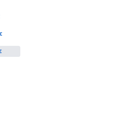
€
 €
€