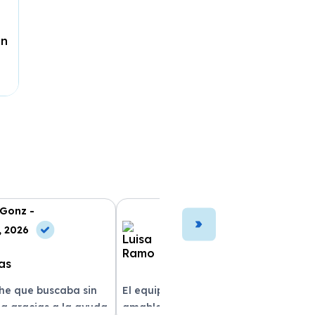
ón
 Gonz -
Luisa Ramo -
, 2026
10 May, 2026
che que buscaba sin
El equipo fue muy profesional y
a gracias a la ayuda
amable durante todo el proceso. La