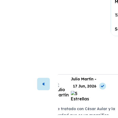
M
T
S
ura Vega -
Julio Martín -
2 Jun, 2026
17 Jun, 2026
antada con mi nuevo
He tratado con César Aular y la
proceso de compra fue
verdad que es un magnífico