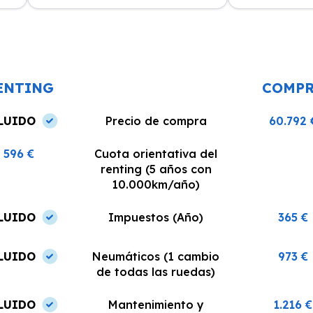
amable y me explicó todo con
del equipo. La 
n
claridad. La entrega del vehículo se
excelente, siem
o un
realizó en el plazo acordado y el
dispuestos a re
coche estaba en perfectas
¡Recomiendo est
condiciones.
ENTING
COMP
LUIDO
Precio de compra
60.792 
596 €
Cuota orientativa del
renting (5 años con
10.000km/año)
LUIDO
Impuestos (Año)
365 €
LUIDO
Neumáticos (1 cambio
973 €
de todas las ruedas)
LUIDO
Mantenimiento y
1.216 €