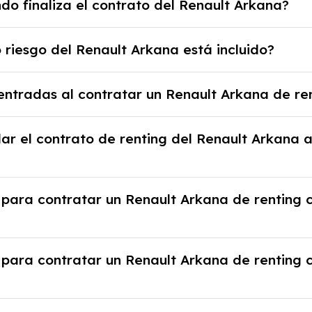
do finaliza el contrato del Renault Arkana?
se límite, puede haber un cargo adicional.
ato, puedes devolver el coche, renovarlo por uno nuevo
 riesgo del Renault Arkana está incluido?
io previamente acordado.
s disfrutar de un Renault Arkana con el seguro a todo r
ntradas al contratar un Renault Arkana de re
as cuotas mensuales.
ienes la ventaja de que no tendrás que pagar ningún ti
ar el contrato de renting del Renault Arkana 
a el proveedor debido al resultado del estudio de viabi
 rescindir el contrato, pero puede haber penalizacio
 para contratar un Renault Arkana de renting
tante revisar las condiciones del contrato y hablar co
 justificante de ingresos y, en algunos casos, una cons
 para contratar un Renault Arkana de renting
nicial.
e la empresa, documentación financiera y, en algunos 