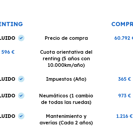
o un
realizó en el plazo acordado y el
dispuestos a re
coche estaba en perfectas
¡Recomiendo est
condiciones.
ENTING
COMP
LUIDO
Precio de compra
60.792 
596 €
Cuota orientativa del
renting (5 años con
10.000km/año)
LUIDO
Impuestos (Año)
365 €
LUIDO
Neumáticos (1 cambio
973 €
de todas las ruedas)
LUIDO
Mantenimiento y
1.216 €
averías (Cada 2 años)