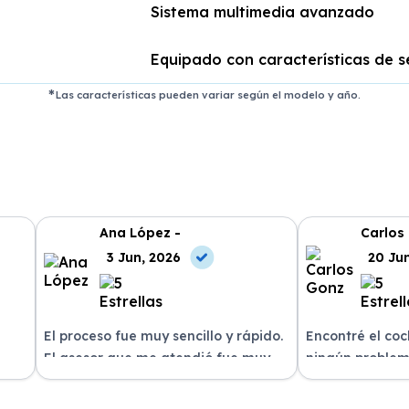
Sistema multimedia avanzado
Equipado con características de 
Las características pueden variar según el modelo y año.
Ana López -
Carlos
3 Jun, 2026
20 Ju
El proceso fue muy sencillo y rápido.
Encontré el co
El asesor que me atendió fue muy
ningún problem
amable y me explicó todo con
del equipo. La 
n
claridad. La entrega del vehículo se
excelente, siem