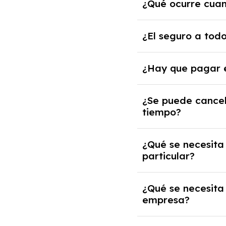
¿Qué ocurre cuan
anuales. Si excedes e
Al finalizar el contr
¿El seguro a todo
comprarlo a un prec
Con el renting podrá
¿Hay que pagar e
incluido dentro de l
No, con el renting t
¿Se puede cancel
en casos que lo exij
tiempo?
Generalmente, puedes
¿Qué se necesita
anticipada. Es impor
particular?
asesore.
Se requiere DNI/NIE,
¿Qué se necesita
crediticia y un pago i
empresa?
Necesitarás el CIF d