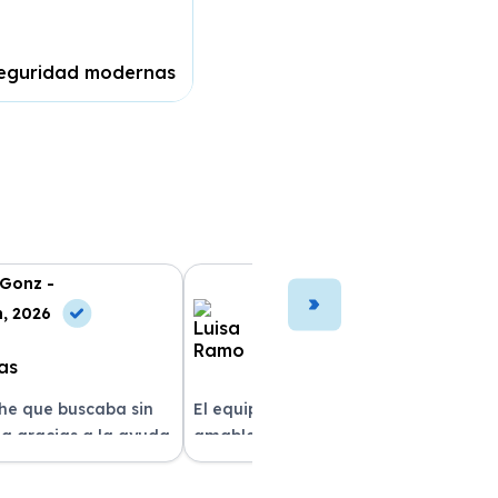
seguridad modernas
 Gonz -
Luisa Ramo -
n, 2026
10 Jul, 2026
che que buscaba sin
El equipo fue muy profesional y
a gracias a la ayuda
amable durante todo el proceso. La
atención al cliente fue
entrega del vehículo fue rapidísima
pre estuvieron
y el coche estaba impecable. ¡Superó