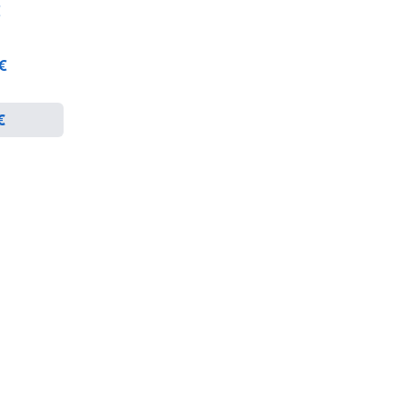
€
 €
€