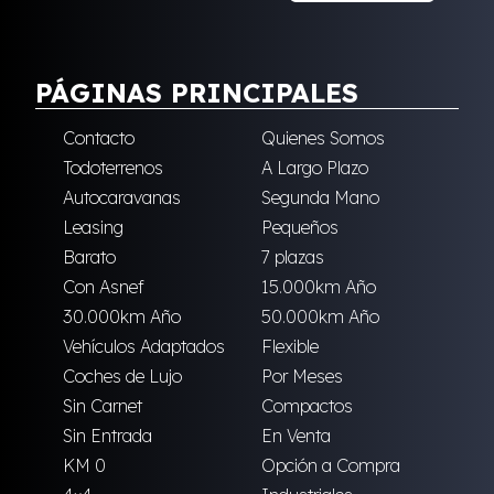
PÁGINAS PRINCIPALES
Contacto
Quienes Somos
Todoterrenos
A Largo Plazo
Autocaravanas
Segunda Mano
Leasing
Pequeños
Barato
7 plazas
Con Asnef
15.000km Año
30.000km Año
50.000km Año
Vehículos Adaptados
Flexible
Coches de Lujo
Por Meses
Sin Carnet
Compactos
Sin Entrada
En Venta
KM 0
Opción a Compra