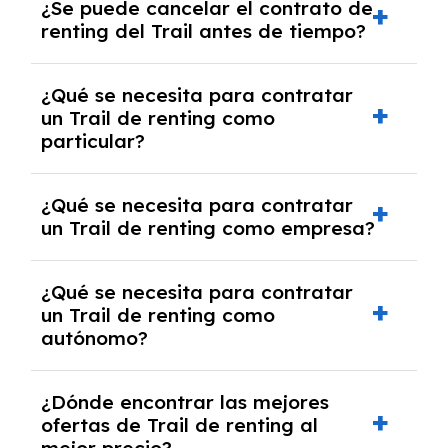
¿Se puede cancelar el contrato de
tendrás que pagar ningún tipo de entrada
renting del Trail antes de tiempo?
salvo en casos que lo exija el proveedor
debido al resultado del estudio de viabilidad
Generalmente, puedes rescindir el contrato,
económica.
¿Qué se necesita para contratar
pero puede haber penalizaciones por
un Trail de renting como
cancelación anticipada. Es importante revisar
particular?
las condiciones del contrato y hablar con un
experto que te asesore.
Se requiere DNI/NIE, justificante de ingresos
¿Qué se necesita para contratar
y, en algunos casos, una consulta de solvencia
un Trail de renting como empresa?
crediticia y un pago inicial.
Necesitarás el CIF de la empresa,
¿Qué se necesita para contratar
documentación financiera y, en algunos
un Trail de renting como
casos, un informe de solvencia de la empresa
autónomo?
y un pago inicial.
Se necesita DNI/NIE, alta en el régimen de
¿Dónde encontrar las mejores
autónomos, justificante de ingresos y, en
ofertas de Trail de renting al
algunos casos, un informe fiscal y un pago