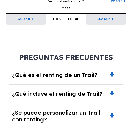
-22.516 €
Venta del vehículo de 2ª
mano
35.760 €
COSTE TOTAL
42.653 €
PREGUNTAS FRECUENTES
¿Qué es el renting de un Trail?
El renting de un Trail es un contrato de
¿Qué incluye el renting de Trail?
alquiler a largo plazo en el que pagas una
cuota mensual fija por el uso del coche
El renting incluye el uso y disfrute del coche,
durante un periodo determinado,
¿Se puede personalizar un Trail
seguro a todo riesgo, mantenimiento,
generalmente entre 2 y 5 años.
con renting?
reparaciones, impuestos, asistencia en
carretera y gestión de la documentación.