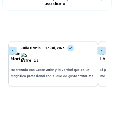
uso diario.
Julio Martín -
17 Jul, 2026
A
de
He tratado con César Aular y la verdad que es un
El proce
 que
magnífico profesional con el que da gusto tratar. Me
me atend
entregaron el coche en menos de 30 días. ¡Lo
claridad
o
recomiendo un montón, muchas gracias!
plazo ac
condicio