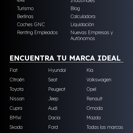
4×4
Industriales
Turismo
Blog
Berlinas
Calculadora
Coches GNC
Liquidación
Renting Empleados
Nuevas Empresas y
Autónomos
ENCUENTRA TU MARCA IDEAL
Fiat
Hyundai
Kia
Citroën
Seat
Volkswagen
Toyota
Peugeot
Opel
Nissan
Jeep
Renault
Cupra
Audi
Omoda
BMW
Dacia
Mazda
Skoda
Ford
Todas las marcas