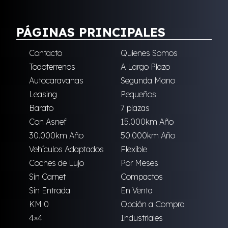
PÁGINAS PRINCIPALES
Contacto
Quienes Somos
Todoterrenos
A Largo Plazo
Autocaravanas
Segunda Mano
Leasing
Pequeños
Barato
7 plazas
Con Asnef
15.000km Año
30.000km Año
50.000km Año
Vehículos Adaptados
Flexible
Coches de Lujo
Por Meses
Sin Carnet
Compactos
Sin Entrada
En Venta
KM 0
Opción a Compra
4×4
Industriales