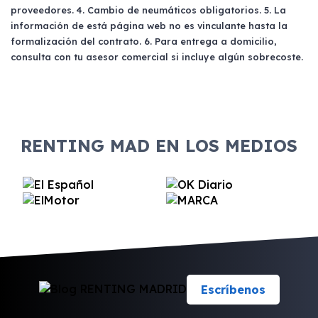
documentos que puedan ser solicitados por el
morosidad. No hay restricciones en cuanto a
proveedores. 4. Cambio de neumáticos obligatorios. 5. La
proveedor.
información de está página web no es vinculante hasta la
quién puede utilizar el vehículo, siempre que
formalización del contrato. 6. Para entrega a domicilio,
posean un carné de conducir válido.
consulta con tu asesor comercial si incluye algún sobrecoste.
RENTING MAD EN LOS MEDIOS
Escríbenos