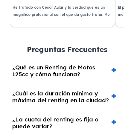
de
He tratado con César Aular y la verdad que es un
El proce
 que
magnífico profesional con el que da gusto tratar. Me
me atend
entregaron el coche en menos de 30 días. ¡Lo
claridad
o
recomiendo un montón, muchas gracias!
plazo ac
condicio
Preguntas Frecuentes
¿Qué es un Renting de Motos
125cc y cómo funciona?
El
Renting de Motos 125cc
es una modalidad
¿Cuál es la duración mínima y
de alquiler a medio o largo plazo que permite
máxima del renting en la ciudad?
disfrutar de una motocicleta sin tener que
comprarla. Funciona mediante el pago de una
La duración de un
renting
puede variar entre
¿La cuota del renting es fija o
cuota mensual que cubre todos los gastos
2 y 6 años, dependiendo del modelo y del
puede variar?
asociados al vehículo, como reparaciones,
proveedor del servicio. Es importante