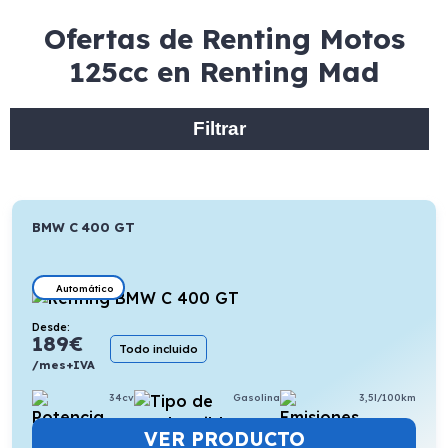
Ofertas de Renting Motos
125cc en Renting Mad
Filtrar
BMW C 400 GT
Automático
Desde:
189
€
Todo incluido
/mes+IVA
34cv
Gasolina
3,5l/100km
VER PRODUCTO