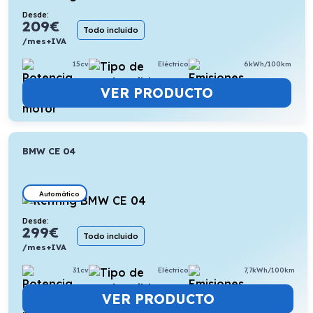
Desde:
209
€
Todo incluido
/mes+IVA
15cv
Eléctrico
6kWh/100km
VER PRODUCTO
BMW CE 04
Automático
Desde:
299
€
Todo incluido
/mes+IVA
31cv
Eléctrico
7,7kWh/100km
VER PRODUCTO