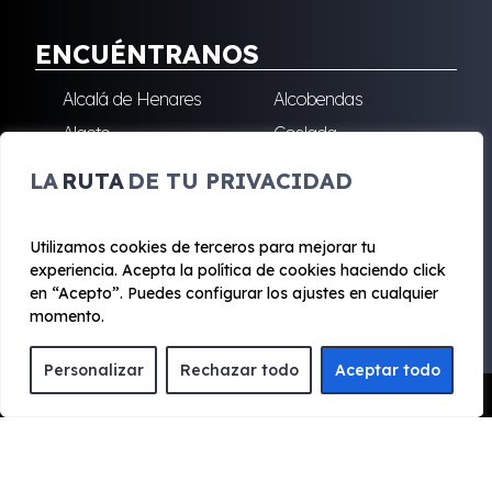
ENCUÉNTRANOS
Alcalá de Henares
Alcobendas
Algete
Coslada
Fuenlabrada
Leganés
LA
RUTA
DE TU PRIVACIDAD
Majadahonda
Robledo de Chavela
San Sebastián de los
Villalba
Utilizamos cookies de terceros para mejorar tu
Reyes
experiencia. Acepta la política de cookies haciendo click
en “Acepto”. Puedes configurar los ajustes en cualquier
momento.
© 2020 - 2026 Renting Mad
Personalizar
Rechazar todo
Aceptar todo
Aviso legal y Privacidad
|
Política de cookies
|
Términos
Pedir Presupuesto