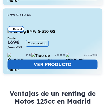
BMW G 310 GS
Manual
Desde:
169
€
Todo incluido
/mes+IVA
24cv
Gasolina
3,3l/100km
VER PRODUCTO
Ventajas de un renting de
Motos 125cc en Madrid