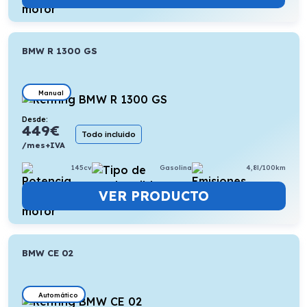
BMW R 1300 GS
Manual
Desde:
449
€
Todo incluido
/mes+IVA
145cv
Gasolina
4,8l/100km
VER PRODUCTO
BMW CE 02
Automático