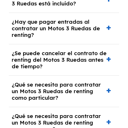
3 Ruedas está incluido?
casos, comprarlo a un precio previamente
acordado.
Con el renting podrás disfrutar de un Motos 3
¿Hay que pagar entradas al
Ruedas con el seguro a todo riesgo sin
contratar un Motos 3 Ruedas de
franquicia incluido dentro de las cuotas
renting?
mensuales.
No, con el renting tienes la ventaja de que no
¿Se puede cancelar el contrato de
tendrás que pagar ningún tipo de entrada
renting del Motos 3 Ruedas antes
salvo en casos que lo exija el proveedor
de tiempo?
debido al resultado del estudio de viabilidad
económica.
Generalmente, puedes rescindir el contrato,
¿Qué se necesita para contratar
pero puede haber penalizaciones por
un Motos 3 Ruedas de renting
cancelación anticipada. Es importante revisar
como particular?
las condiciones del contrato y hablar con un
experto que te asesore.
Se requiere DNI/NIE, justificante de ingresos
¿Qué se necesita para contratar
y, en algunos casos, una consulta de solvencia
un Motos 3 Ruedas de renting
crediticia y un pago inicial.