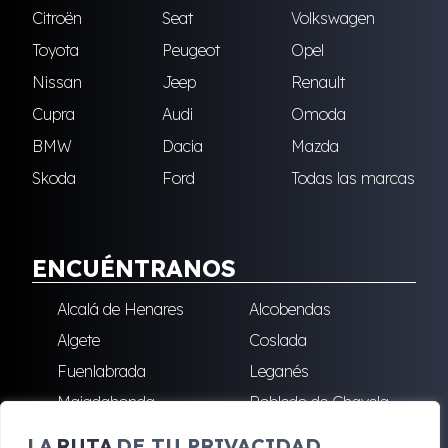
Citroën
Seat
Volkswagen
Toyota
Peugeot
Opel
Nissan
Jeep
Renault
Cupra
Audi
Omoda
BMW
Dacia
Mazda
Skoda
Ford
Todas las marcas
ENCUÉNTRANOS
Alcalá de Henares
Alcobendas
Algete
Coslada
Fuenlabrada
Leganés
Majadahonda
Robledo de Chavela
San Sebastián de los
Villalba
LA
RUTA
DE TU PRIVACIDAD