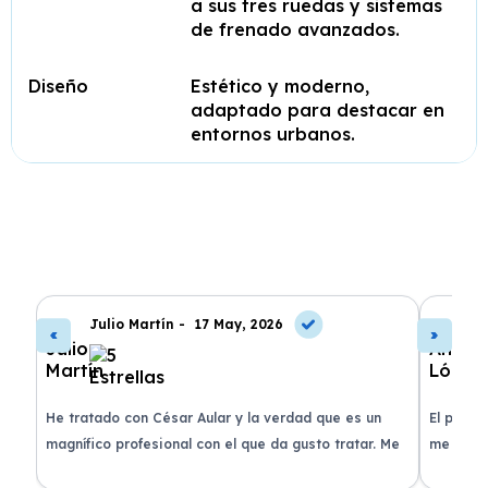
a sus tres ruedas y sistemas
de frenado avanzados.
Diseño
Estético y moderno,
adaptado para destacar en
entornos urbanos.
Julio Martín -
17 May, 2026
A
de
He tratado con César Aular y la verdad que es un
El proce
 que
magnífico profesional con el que da gusto tratar. Me
me atend
entregaron el coche en menos de 30 días. ¡Lo
claridad