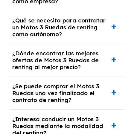
como empresa?
Necesitarás el CIF de la empresa,
¿Qué se necesita para contratar
documentación financiera y, en algunos
un Motos 3 Ruedas de renting
casos, un informe de solvencia de la empresa
como autónomo?
y un pago inicial.
Se necesita DNI/NIE, alta en el régimen de
¿Dónde encontrar las mejores
autónomos, justificante de ingresos y, en
ofertas de Motos 3 Ruedas de
algunos casos, un informe fiscal y un pago
renting al mejor precio?
inicial.
En nuestra página web podrás encontrar las
¿Se puede comprar el Motos 3
mejores ofertas de vehículos de renting con
Ruedas una vez finalizado el
todos los gastos incluidos y sin pagar
contrato de renting?
entradas.
Sí, en algunos casos, al final del contrato de
¿Interesa conducir un Motos 3
renting se puede adquirir el coche. En este
Ruedas mediante la modalidad
caso tendrán que analizar los años, la
del renting?