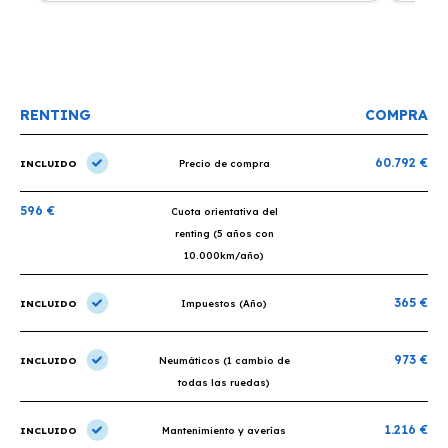
o
recomiendo un montón, muchas gracias!
plazo ac
condicio
RENTING
COMPRA
60.792 €
INCLUIDO
Precio de compra
596 €
Cuota orientativa del
renting (5 años con
10.000km/año)
365 €
INCLUIDO
Impuestos (Año)
973 €
INCLUIDO
Neumáticos (1 cambio de
todas las ruedas)
1.216 €
INCLUIDO
Mantenimiento y averías