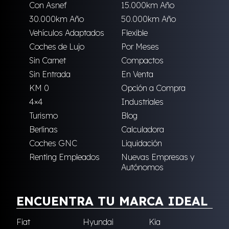
Con Asnef
15.000km Año
30.000km Año
50.000km Año
Vehículos Adaptados
Flexible
Coches de Lujo
Por Meses
Sin Carnet
Compactos
Sin Entrada
En Venta
KM 0
Opción a Compra
4×4
Industriales
Turismo
Blog
Berlinas
Calculadora
Coches GNC
Liquidación
Renting Empleados
Nuevas Empresas y
Autónomos
ENCUENTRA TU MARCA IDEAL
Fiat
Hyundai
Kia