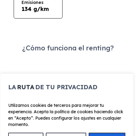
Emisiones
134 g/km
¿Cómo funciona el renting?
ENCUENTRA TU FAVORITO
LA
RUTA
DE TU PRIVACIDAD
Escoge el vehículo de renting que quieres para
conocer toda la información y características del
Utilizamos cookies de terceros para mejorar tu
vehículo.
experiencia. Acepta la política de cookies haciendo click
en “Acepto”. Puedes configurar los ajustes en cualquier
momento.