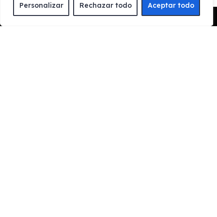
Personalizar
Rechazar todo
Aceptar todo
Pedir Presupuesto
CONTACTA CON NOSOTROS
Rellena el formulario de contacto, llámanos o
contacta con nosotros por whatsapp para informarte
de los trámites necesarios y resolver tus dudas
DISFRUTA TU VEHÍCULO
Una vez nos aportes la documentación para el
estudio de viabilidad, procederemos a reservar tu
coche sin ningún compromiso.