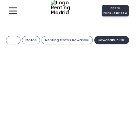
PEDIR
PRESUPUESTO
Motos
Renting Motos Kawasaki
Kawasaki Z900
KAWASAKI Z900
246€/Mes
Desde:
+ IVA
Gasolina
Manual
125cv
C
134g/Km
5,8l/100km