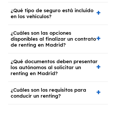
que permite disfrutar de este vehículo sin
Un
renting
ofrece numerosas ventajas, entre
¿Qué tipo de seguro está incluido
necesidad de adquirirlo en propiedad. El
las que destacan: la inclusión de todos los
en los vehículos?
proceso consiste en pagar una cuota mensual
gastos en una sola cuota mensual, el acceso a
que cubre todos los gastos asociados al
vehículos nuevos que minimizan las averías, y
coche, como las reparaciones, mantenimiento,
Todos los coches de nuestro
renting
incluyen
¿Cuáles son las opciones
la posibilidad de circular por
Zonas de Bajas
asistencia en carretera, impuestos, ITV,
un
disponibles al finalizar un contrato
seguro a todo riesgo sin franquicia
. Esto
Emisiones
(ZBE). Además, algunos vehículos
seguro a todo riesgo sin franquicia y cambio
de renting en Madrid?
significa que estarás completamente cubierto
con etiqueta Cero Emisiones disfrutan de
de neumáticos obligatorios. Dependiendo del
en caso de accidente o incidente, sin
estacionamiento gratuito en áreas reguladas,
contrato, la duración puede oscilar entre 2 y
necesidad de pagar un importe adicional al
descuentos en peajes y la posibilidad de usar
Al finalizar un contrato de
renting
en Madrid,
¿Qué documentos deben presentar
6 años y el kilometraje permitido entre 10.000
utilizar el seguro.
carriles BUS-VAO. También contribuye a la
tienes varias opciones disponibles: puedes
los autónomos al solicitar un
y 60.000 kilómetros anuales.
mejora medioambiental al reducir el consumo
renting en Madrid?
devolver el coche, cambiarlo por otro modelo
de combustibles fósiles.
o refinanciar el contrato para seguir
disfrutando del vehículo. Estas decisiones te
Los
autónomos
que deseen solicitar un
¿Cuáles son los requisitos para
permiten adaptar el alquiler a tus
renting
conducir un renting?
en Madrid deben presentar una serie
necesidades y circunstancias cambiantes.
de documentos, entre los que se incluyen: el
DNI del titular, el carnet de conducir principal
Para conducir un
renting
, es necesario cumplir
por las dos caras, un recibo bancario que