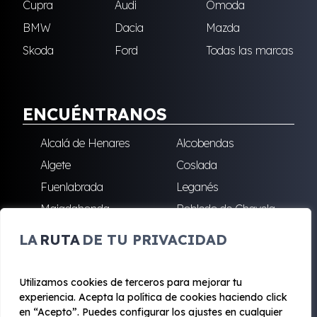
Cupra
Audi
Omoda
BMW
Dacia
Mazda
Skoda
Ford
Todas las marcas
ENCUÉNTRANOS
Alcalá de Henares
Alcobendas
Algete
Coslada
Fuenlabrada
Leganés
Majadahonda
Robledo de Chavela
San Sebastián de los
Villalba
LA
RUTA
DE TU PRIVACIDAD
Reyes
Utilizamos cookies de terceros para mejorar tu
experiencia. Acepta la política de cookies haciendo click
© 2020 - 2026 Renting Mad
en “Acepto”. Puedes configurar los ajustes en cualquier