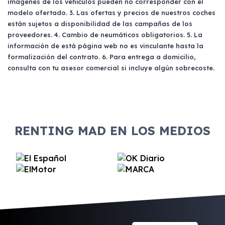
imágenes de los vehículos pueden no corresponder con el
aparcamientos y peajes. También se
carnet de conducir válido. También es
modelo ofertado. 3. Las ofertas y precios de nuestros coches
benefician de la reducción de emisiones
importante tener solvencia económica
están sujetos a disponibilidad de las campañas de los
contaminantes, lo que contribuye a mejorar la
demostrable y no estar en listas de
proveedores. 4. Cambio de neumáticos obligatorios. 5. La
calidad del aire.
información de está página web no es vinculante hasta la
morosidad.
formalización del contrato. 6. Para entrega a domicilio,
consulta con tu asesor comercial si incluye algún sobrecoste.
RENTING MAD EN LOS MEDIOS