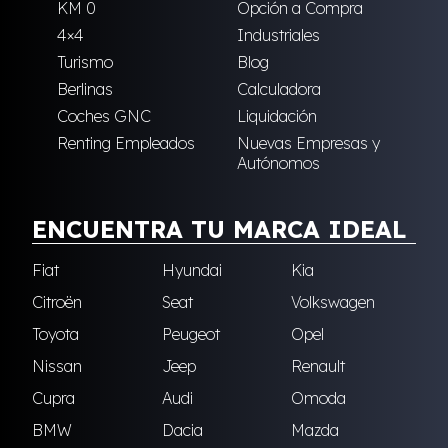
KM 0
Opción a Compra
4×4
Industriales
Turismo
Blog
Berlinas
Calculadora
Coches GNC
Liquidación
Renting Empleados
Nuevas Empresas y
Autónomos
ENCUENTRA TU MARCA IDEAL
Fiat
Hyundai
Kia
Citroën
Seat
Volkswagen
Toyota
Peugeot
Opel
Nissan
Jeep
Renault
Cupra
Audi
Omoda
BMW
Dacia
Mazda