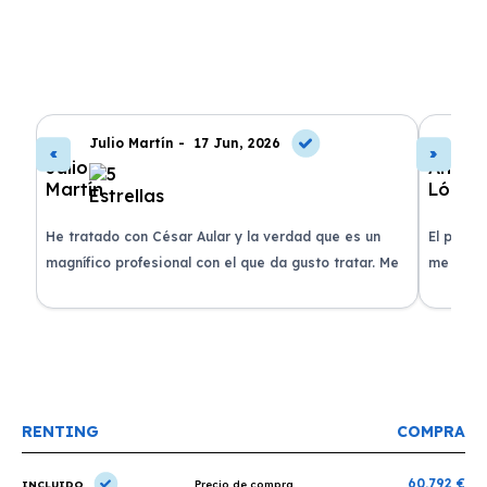
Julio Martín -
17 Jun, 2026
A
de
He tratado con César Aular y la verdad que es un
El proce
 que
magnífico profesional con el que da gusto tratar. Me
me atend
entregaron el coche en menos de 30 días. ¡Lo
claridad
o
recomiendo un montón, muchas gracias!
plazo ac
condicio
RENTING
COMPRA
60.792 €
INCLUIDO
Precio de compra