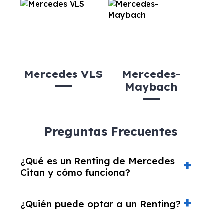
Mercedes VLS
Mercedes-
Maybach
Preguntas Frecuentes
¿Qué es un Renting de Mercedes
Citan y cómo funciona?
El
Renting de Mercedes Citan
es una
¿Quién puede optar a un Renting?
modalidad de alquiler a medio y largo plazo