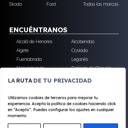
Skoda
Ford
Todas las marcas
ENCUÉNTRANOS
Alcalá de Henares
Alcobendas
Algete
Coslada
Fuenlabrada
Leganés
Majadahonda
Robledo de Chavela
San Sebastián de los
Villalba
LA
RUTA
DE TU PRIVACIDAD
Reyes
Utilizamos cookies de terceros para mejorar tu
experiencia. Acepta la política de cookies haciendo click
© 2020 - 2026 Renting Mad
en “Acepto”. Puedes configurar los ajustes en cualquier
Aviso legal y Privacidad
|
Política de cookies
|
Términos
momento.