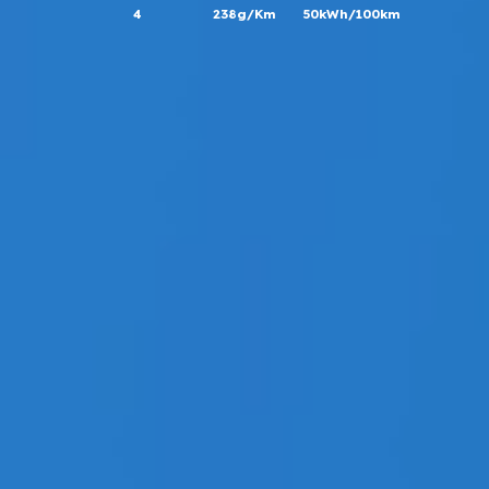
4
238g/Km
50kWh/100km