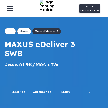
PEDIR
PRESUPUESTO
Maxus
Maxus Edeliver 3
MAXUS eDeliver 3
SWB
619€/Mes
Desde:
+ IVA
Eléctrico
Automático
160cv
0