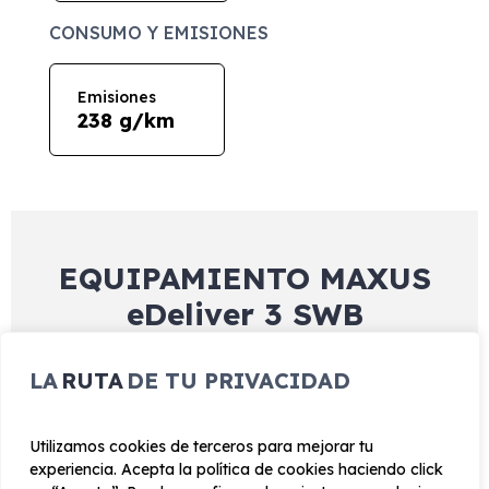
CONSUMO Y EMISIONES
Emisiones
238 g/km
EQUIPAMIENTO MAXUS
eDeliver 3 SWB
LA
RUTA
DE TU PRIVACIDAD
Exterior
Interior
Tecnología
Seguridad
Utilizamos cookies de terceros para mejorar tu
Paragolpes delantero en el color de la carrocería
experiencia. Acepta la política de cookies haciendo click
Embellecedor delantero y toma de carga combinada