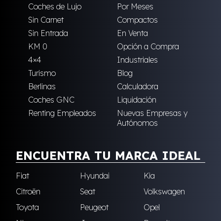
Coches de Lujo
Por Meses
Sin Carnet
Compactos
Sin Entrada
En Venta
KM 0
Opción a Compra
4×4
Industriales
Turismo
Blog
Berlinas
Calculadora
Coches GNC
Liquidación
Renting Empleados
Nuevas Empresas y
Autónomos
ENCUENTRA TU MARCA IDEAL
Fiat
Hyundai
Kia
Citroën
Seat
Volkswagen
Toyota
Peugeot
Opel