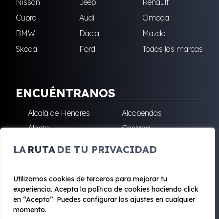
Nissan
Jeep
Renault
Cupra
Audi
Omoda
BMW
Dacia
Mazda
Skoda
Ford
Todas las marcas
ENCUÉNTRANOS
Alcalá de Henares
Alcobendas
Algete
Coslada
Fuenlabrada
Leganés
LA
RUTA
DE TU PRIVACIDAD
Majadahonda
Robledo de Chavela
San Sebastián de los
Villalba
Utilizamos cookies de terceros para mejorar tu
Reyes
experiencia. Acepta la política de cookies haciendo click
en “Acepto”. Puedes configurar los ajustes en cualquier
momento.