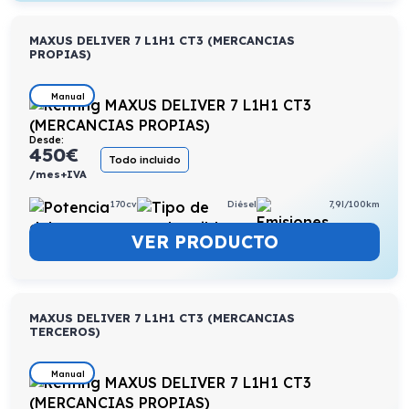
MAXUS DELIVER 7 L1H1 CT3 (MERCANCIAS
PROPIAS)
Manual
Desde:
450
€
Todo incluido
/mes+IVA
170cv
Diésel
7,9l/100km
VER PRODUCTO
MAXUS DELIVER 7 L1H1 CT3 (MERCANCIAS
TERCEROS)
Manual