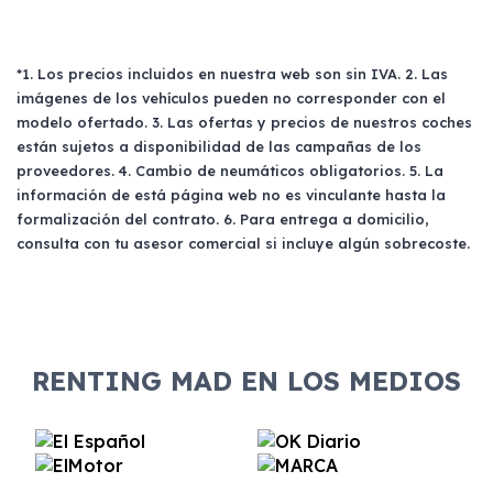
No hay una
edad mínima específica
para
100), resumen del IVA del año anterior (Mod.
contratar un
renting económico
, pero es
390), trimestres del IVA del año en curso
necesario cumplir con ciertos requisitos como
*1. Los precios incluidos en nuestra web son sin IVA. 2. Las
(Mod. 303), recibo bancario con IBAN y titular,
ser mayor de edad, tener carnet de conducir
imágenes de los vehículos pueden no corresponder con el
DNI del titular y carnet de conducir.
válido y acreditar solvencia económica. La
modelo ofertado. 3. Las ofertas y precios de nuestros coches
evaluación para contratar un renting la
están sujetos a disponibilidad de las campañas de los
realiza el departamento de riesgos de cada
proveedores. 4. Cambio de neumáticos obligatorios. 5. La
información de está página web no es vinculante hasta la
proveedor.
formalización del contrato. 6. Para entrega a domicilio,
consulta con tu asesor comercial si incluye algún sobrecoste.
RENTING MAD EN LOS MEDIOS