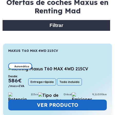
Ofertas de coches Maxus en
Renting Mad
Filtrar
MAXUS T60 MAX 4WD 215CV
Automático
Desde:
586
€
Entrega rápida
Todo incluido
/mes+IVA
215cv
Diésel
9,1l/100km
VER PRODUCTO