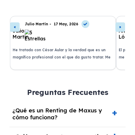
Julio Martín -
17 May, 2026
A
de
He tratado con César Aular y la verdad que es un
El proce
 que
magnífico profesional con el que da gusto tratar. Me
me atend
entregaron el coche en menos de 30 días. ¡Lo
claridad
o
recomiendo un montón, muchas gracias!
plazo ac
condicio
Preguntas Frecuentes
¿Qué es un Renting de Maxus y
cómo funciona?